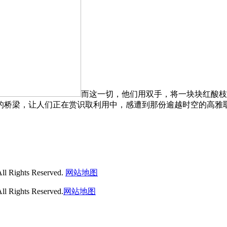
而这一切，他们用双手，将一块块红酸枝
的桥梁，让人们正在赏识取利用中，感遭到那份逾越时空的高雅
ghts Reserved.
网站地图
hts Reserved.
网站地图