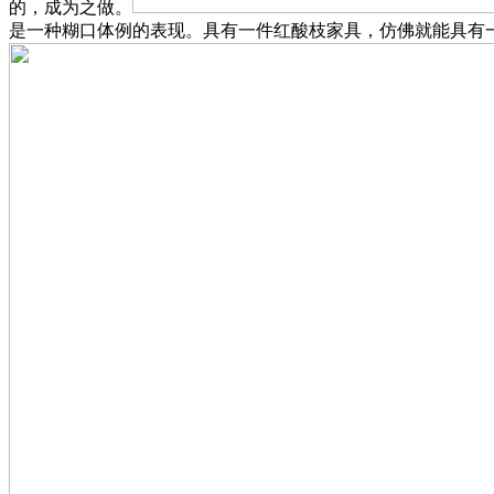
的，成为之做。
是一种糊口体例的表现。具有一件红酸枝家具，仿佛就能具有