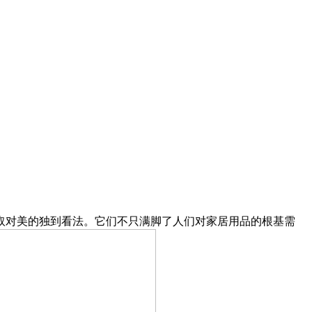
对美的独到看法。它们不只满脚了人们对家居用品的根基需