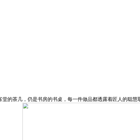
堂的茶几，仍是书房的书桌，每一件做品都透露着匠人的聪慧取