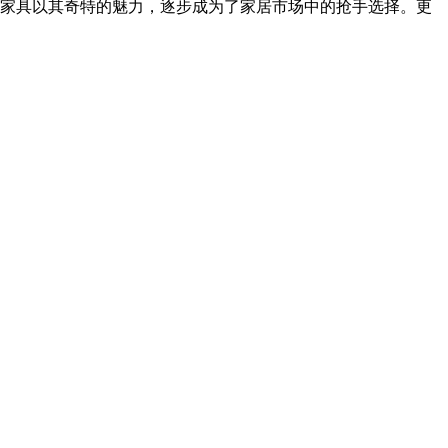
家具以其奇特的魅力，逐步成为了家居市场中的抢手选择。更