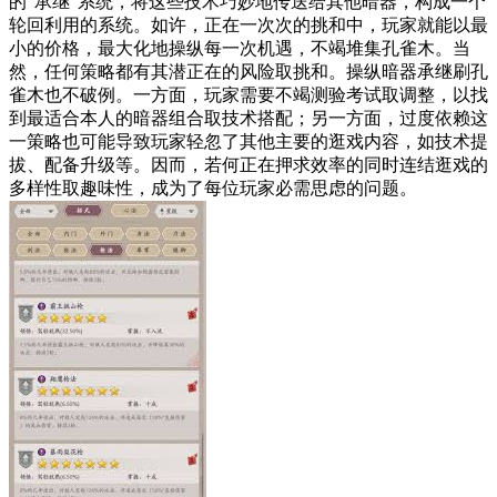
的“承继”系统，将这些技术巧妙地传送给其他暗器，构成一个
轮回利用的系统。如许，正在一次次的挑和中，玩家就能以最
小的价格，最大化地操纵每一次机遇，不竭堆集孔雀木。当
然，任何策略都有其潜正在的风险取挑和。操纵暗器承继刷孔
雀木也不破例。一方面，玩家需要不竭测验考试取调整，以找
到最适合本人的暗器组合取技术搭配；另一方面，过度依赖这
一策略也可能导致玩家轻忽了其他主要的逛戏内容，如技术提
拔、配备升级等。因而，若何正在押求效率的同时连结逛戏的
多样性取趣味性，成为了每位玩家必需思虑的问题。