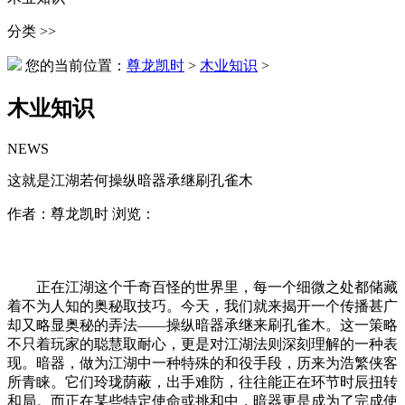
分类 >>
您的当前位置：
尊龙凯时
>
木业知识
>
木业知识
NEWS
这就是江湖若何操纵暗器承继刷孔雀木
作者：尊龙凯时 浏览：
正在江湖这个千奇百怪的世界里，每一个细微之处都储藏
着不为人知的奥秘取技巧。今天，我们就来揭开一个传播甚广
却又略显奥秘的弄法——操纵暗器承继来刷孔雀木。这一策略
不只着玩家的聪慧取耐心，更是对江湖法则深刻理解的一种表
现。暗器，做为江湖中一种特殊的和役手段，历来为浩繁侠客
所青睐。它们玲珑荫蔽，出手难防，往往能正在环节时辰扭转
和局。而正在某些特定使命或挑和中，暗器更是成为了完成使