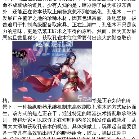
命不成或缺的道具。少有人知的是，暗器除了做为和役东西
外，还能正在资本获取上阐扬意想不到的感化。孔雀木，一种
发展正在偏僻之地的珍稀木材，因其色泽富丽、质地坚硬，被
普遍用于打制高级配备取家具。正在江湖中，孔雀木不只是实
力的意味，更是浩繁工匠求之不得的原料。然而，因为其发展
恶劣且数量稀少，获取孔雀木往往需要付出庞大的勤奋取价
格。
恰是正在如许的布
景下，一种操纵暗器承继机制来高效刷取孔雀木的方式应运而
生。该方式的焦点正在于，通过特定的暗器技术搭配取承继法
则，使得玩家可以或许正在短时间内多次触发使命或挑和，从
而大大添加获取孔雀木的机遇。具体操做上，玩家起首需要预
备一套具有高效输出能力的暗器组合，随后，操纵江湖中