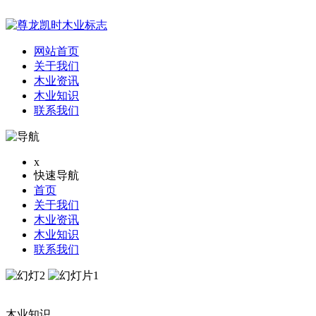
网站首页
关于我们
木业资讯
木业知识
联系我们
x
快速导航
首页
关于我们
木业资讯
木业知识
联系我们
木业知识