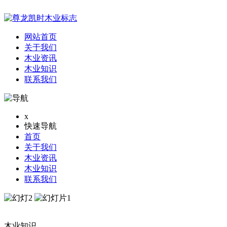
网站首页
关于我们
木业资讯
木业知识
联系我们
x
快速导航
首页
关于我们
木业资讯
木业知识
联系我们
木业知识