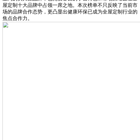
屋定制十大品牌中占领一席之地。本次榜单不只反映了当前市
场的品牌合作态势，更凸显出健康环保已成为全屋定制行业的
焦点合作力。