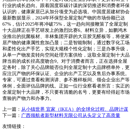
行业的成长趋向。跟着国度双碳计谋的深切推进和消费者环保
认识的，健康家居已从加分项变为必选项。中国度居建材协会
最新数据显示，2024年环保型全屋定制产物的市场份额已达
67%，估计2025年将冲破75%，这一趋向间接鞭策了全屋定制
十大品牌正在手艺研发上的激烈比赛6。材料立异，如鹏鸿木
业推出的抗菌板材、丰林集团开辟的大豆胶无醛板等，将使家
居产物的健康属性愈加凸显；二是智能制制，通过数字化工场
和柔性化出产手艺，实现大规模个性化定制；三是办事升级，
从单一产物发卖转向空间处理方案供给，这取全屋定制十大品
牌当前的成长径高度吻合9。对于消费者而言，正在选择全屋
定务时，除了关心品牌能否位列全屋定制十大品牌榜单外，更
应注沉产物的环保认证、企业的出产工艺以及售后办事系统。
专家，可通过查看检测演讲、参不雅样板间、领会企业出产等
体例，全面评估品牌的线。正如一位行业察看者所言：实正的
全屋定制十大品牌，不只要有清脆的名号，更要有经得起市场
查验的产物力和办事力。
上一篇：
从小镇世界 宜家（IKEA）的全球化过程、品牌计谋
下一篇：
广西领航者新型材料无限公司从头定义了高质量
友情链接：