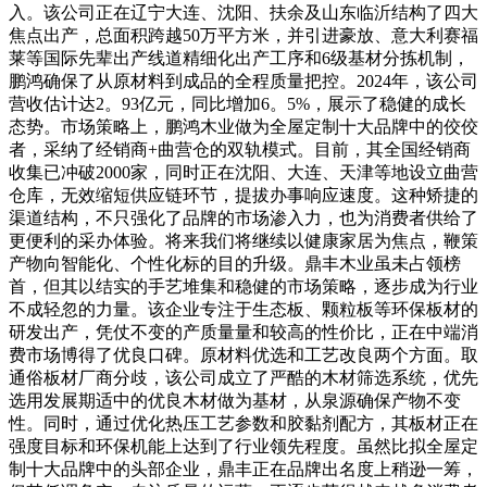
入。该公司正在辽宁大连、沈阳、扶余及山东临沂结构了四大
焦点出产，总面积跨越50万平方米，并引进豪放、意大利赛福
莱等国际先辈出产线道精细化出产工序和6级基材分拣机制，
鹏鸿确保了从原材料到成品的全程质量把控。2024年，该公司
营收估计达2。93亿元，同比增加6。5%，展示了稳健的成长
态势。市场策略上，鹏鸿木业做为全屋定制十大品牌中的佼佼
者，采纳了经销商+曲营仓的双轨模式。目前，其全国经销商
收集已冲破2000家，同时正在沈阳、大连、天津等地设立曲营
仓库，无效缩短供应链环节，提拔办事响应速度。这种矫捷的
渠道结构，不只强化了品牌的市场渗入力，也为消费者供给了
更便利的采办体验。将来我们将继续以健康家居为焦点，鞭策
产物向智能化、个性化标的目的升级。鼎丰木业虽未占领榜
首，但其以结实的手艺堆集和稳健的市场策略，逐步成为行业
不成轻忽的力量。该企业专注于生态板、颗粒板等环保板材的
研发出产，凭仗不变的产质量量和较高的性价比，正在中端消
费市场博得了优良口碑。原材料优选和工艺改良两个方面。取
通俗板材厂商分歧，该公司成立了严酷的木材筛选系统，优先
选用发展期适中的优良木材做为基材，从泉源确保产物不变
性。同时，通过优化热压工艺参数和胶黏剂配方，其板材正在
强度目标和环保机能上达到了行业领先程度。虽然比拟全屋定
制十大品牌中的头部企业，鼎丰正在品牌出名度上稍逊一筹，