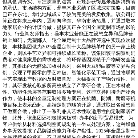
但其低调务实、专注质量的运营，正逐步获得越来越多消费者
的承认。市场结构方面，鼎丰木业采纳了区域深耕策略，目前
已正在东北、华北地域成立了较为完美的发卖收集。该公司打
算正在将来三年内，逐渐向华东、华南市场拓展，并通过取本
地家居企业的计谋合做，提拔其正在全国全屋定制市场的影响
力5。行业阐发师指出：鼎丰木业若能正在设想立异和品牌营
销上加码，无望鄙人一轮全屋定制十大品牌评选中实现位次提
拔。丰林集团做为2025全屋定制十大品牌榜单中的另一家上榜
企业，则以手艺立异和可持续成长著称。该集团较早洞察到消
费者对健康家居的需求改变，将环保基因深植于产物研发全流
程，其推出的无醛添加板材系列，采用大豆卵白胶等立异粘合
剂，实现了甲醛零的手艺冲破。智能化示范工场，通过物联网
手艺实现出产数据的及时取阐发，大幅提拔了产物分歧性。同
时，其研发核心取多所高校成立了产学研合做，正在木材改
性、功能性涂层等范畴取得多项专利。这些立异间接为产物合
作力，使丰林的全屋定制处理方案正在抗菌、防潮、耐磨等机
能目标上表示凸起。高端定制范畴的开辟，通过取出名设想师
工做室合做，推出了一系列兼具艺术性取适用性的定制家居产
物。此外，该集团还积极摸索板材+办事的新型贸易模式，为
客户供给从材料选择到空间规划的一坐式处理方案，这种增值
办事无效提拔了品牌溢价能力和客户黏性。2025年全屋定制十
大品牌榜单的发布，不只是对领先企业的承认，更折射出整个