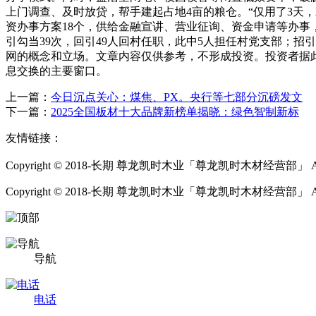
上门调查、及时放贷，帮手建起占地4亩的粮仓。“仅用了3天
资办事方案18个，供给金融宣讲、营业征询、资金申请等办事
引勾当39次，回引49人回村任职，此中5人担任村党支部；招
网的概念和立场。文章内容仅供参考，不形成投资。投资者据此
息交换的主要窗口。
上一篇：
今日沉点关心：煤焦、PX。央行等七部分沉磅发文
下一篇：
2025全国板材十大品牌新榜单揭晓：绿色智制新标
友情链接：
Copyright © 2018-长期 尊龙凯时木业「尊龙凯时木材经营部」 All Ri
Copyright © 2018-长期 尊龙凯时木业「尊龙凯时木材经营部」 All Rig
导航
电话