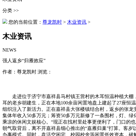
分类 >>
您的当前位置：
尊龙凯时
>
木业资讯
>
木业资讯
NEWS
强人返乡“归雁效应”
作者：尊龙凯时 浏览：
走进位于济宁市嘉祥县马村镇王营村的木耳恒温种植大棚，木
耳的老乡胡建生，正在本地100余亩闲置地盘上建起了27座恒
组织注入了新活力。正在嘉祥县大张楼镇结合村，返乡的张龙安
集体年收入50多万元；筹资50多万元新修了一条围村，灯、
乘凉的休闲文娱核心。“现正在找村里处事更便利了，门口的也
朝气取背后，离不开嘉祥县细心推出的“嘉雁归巢”打算。客岁
办事模式。同时，盘活空闲宅、校园校舍等闲置低效资本，破