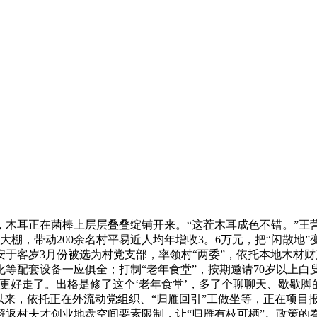
耳正在菌棒上层层叠叠绽铺开来。“这茬木耳成色不错。”王营村
温大棚，带动200余名村平易近人均年增收3。6万元，把“闲散地
于客岁3月份被选为村党支部，率领村“两委”，依托本地木材
绿化等配套设备一应俱全；打制“老年食堂”，按期邀请70岁以上
更好走了。出格是修了这个‘老年食堂’，多了个聊聊天、歇歇脚
以来，依托正在外流动党组织、“归雁回引”工做坐等，正在项目
解返村夫才创业地盘空间要素限制，让“归雁有枝可栖”。政策的