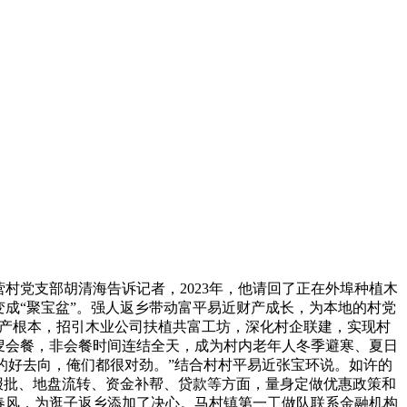
党支部胡清海告诉记者，2023年，他请回了正在外埠种植木
”变成“聚宝盆”。强人返乡带动富平易近财产成长，为本地的村党
财产根本，招引木业公司扶植共富工坊，深化村企联建，实现村
白叟会餐，非会餐时间连结全天，成为村内老年人冬季避寒、夏日
的好去向，俺们都很对劲。”结合村村平易近张宝环说。如许的
报批、地盘流转、资金补帮、贷款等方面，量身定做优惠政策和
春风，为逛子返乡添加了决心。马村镇第一工做队联系金融机构