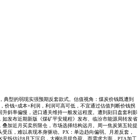
/吨，典型的弱现实强预期反套款式。估值视角：煤炭价钱既遭到
业，价钱=成本+利润，利润可高可低，不宜通过估值判断价钱拐
回升斜率偏慢，进口通关维持一般发运程度。遭到刻日盘套利影
，如发布近期新版《煤矿平安规程》发布、临汾市能源局转发省
缩，叠加近月买卖所限仓，市场选择结构远月。周一焦炭第五轮提
头受压，难以表现本身驱动。PX：单边趋向偏弱。月差反套，
吨PX安拆估计8月下沉启，大榭8月提负荷。而需求方面，PTA加工