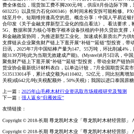
费全体低位，现货加工费不脚200元/吨，供应8月份边际下降，
603225）以及恒力石化600346）长时间未检安拆可能
续至月中。短期维持逢高空的思。概念分享：中国人平易近银
合印发《关于金融支撑新型工业化的指点看法》。看法要求，
5G、数据和算力核心等数字根本设备扶植的中持久贷款支撑
和金融政策协同，为推进新型工业化、加速成长新质出产力供
支撑链从企业聚焦财产链上下逛开展“补链”“延链”型投资，
日讯，2025年7月中国铝棒产量为147。55万吨，环比削减4%，同
能3139万吨(此为当期无效建成产能)。(Mysteel)8
聚焦财产链上下逛开展“补链”“延链”型投资，带动全财产链
货业协会最新统计材料表白，以单边计较，7月全国期货买卖市场成交量
5135133014手，累计成交额为4110402。52亿元，同比别
关税)或642元/吨(关税配额外，50%关税)；我国以进口泰国原糖为
上一篇：
2025年山毛榉木材行业资讯取市场规模研究及预测
下一篇：
强人返乡“归雁效应”
友情链接：
Copyright © 2018-长期 尊龙凯时木业「尊龙凯时木材经营部」 All Ri
Copyright © 2018-长期 尊龙凯时木业「尊龙凯时木材经营部」 All Rig