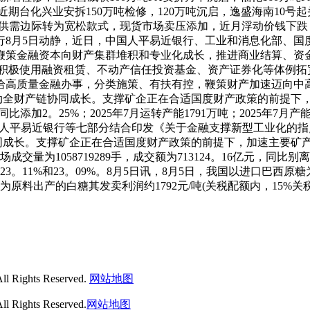
近期台化兴业安拆150万吨检修，120万吨沉启，逸盛海南10
检修。PX供需边际转为宽松款式，现货市场卖压添加，近月浮动价钱
行8月5日动静，近日，中国人平易近银行、工业和消息化部、国
鞭策金融资本向财产集群堆积和专业化成长，推进商业结算、资
，积极使用融资租赁、不动产信任投资基金、资产证券化等体例拓
给高质量金融办事，分类施策、有扶有控，鞭策财产加速迈向中高
带动全财产链协同成长。支撑矿企正在合适国度财产政策的前提下
比添加2。25%；2025年7月运转产能1791万吨；2025年7月产
月5日讯，中国人平易近银行等七部分结合印发《关于金融支撑新型工
协同成长。支撑矿企正在合适国度财产政策的前提下，加速主要矿
为1058719289手，成交额为713124。16亿元，同比别离增
离增加23。11%和23。09%。8月5日讯，8月5日，我国以进口巴西
原料出产的白糖其发卖利润约1792元/吨(关税配额内，15%关税)或58
ghts Reserved.
网站地图
hts Reserved.
网站地图