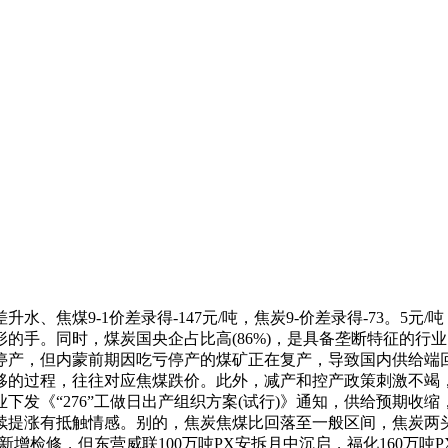
焦煤9-1价差录得-147元/吨，焦炭9-价差录得-73。5元
的手。同时，煤炭国央企占比高(86%)，是具备垄断特征的行
停产，但内蒙前期因吃亏停产的煤矿正在复产，导致国内供给端
移的过程，往往对应焦煤跌价。此外，减产和控产政策刺激不竭
下发《“276”工做日出产组织方案(试行)》通知，供给预期收
续提涨有抵触情感。别的，焦炭焦煤比回落至一般区间，焦炭两
无新增检修，但东营威联100万吨PX安拆月中沉启，福化160万