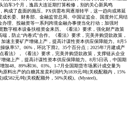
号起头泊车3个月，逸昌大连近期打算检修，别的关心新凤鸣
下跌，构成了盘面的抛压。PX供需布局逐渐转平，这一趋向或将延
度成长委、财务部、金融监管总局、中国证监会、国度外汇局结
金办理、投融资等一系列跨境金融办事便当化行动；加强对
宽数字根本设备扶植资金来历。《看法》要求，强化财产政策
端，防止“内卷式”合作。《看法》要求，完美并购贷款政策，
，加速主要矿产增储上产，提高计谋性资本供应保障能力。8月5
能操纵率57。06%，环比下滑2。35个百分点；2025年7月建成产
业化的指点看法》，《看法》要求，完美并购贷款政策，支撑链从企业
产增储上产，提高计谋性资本供应保障能力。8月5日讯，中国期
加48。89%和36。03%。1-7月全国期货市场累计成交量为
原糖为原料出产的白糖其发卖利润约为1839元/吨(关税配额内，15%
2元/吨(关税配额外，50%关税)。(Mysteel)。