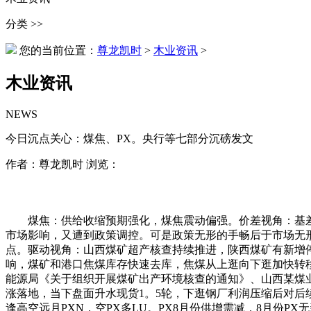
分类 >>
您的当前位置：
尊龙凯时
>
木业资讯
>
木业资讯
NEWS
今日沉点关心：煤焦、PX。央行等七部分沉磅发文
作者：尊龙凯时 浏览：
煤焦：供给收缩预期强化，煤焦震动偏强。价差视角：基差升水、
市场影响，又遭到政策调控。可是政策无形的手畅后于市场无形
点。驱动视角：山西煤矿超产核查持续推进，陕西煤矿有新增
响，煤矿和港口焦煤库存快速去库，焦煤从上逛向下逛加快转
能源局《关于组织开展煤矿出产环境核查的通知》、山西某煤业
涨落地，当下盘面升水现货1。5轮，下逛钢厂利润压缩后对后
逢高空远月PXN，空PX多LU。PX8月份供增需减，8月份PX