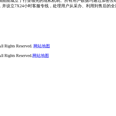
图成立了行业领先的现私机制。所有用户数据均通过加密云端
并设立7X24小时客服专线，处理用户从采办、利用到售后的全
ghts Reserved.
网站地图
hts Reserved.
网站地图