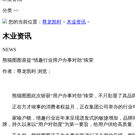
分类 >>
您的当前位置：
尊龙凯时
>
木业资讯
>
木业资讯
NEWS
熊猫图图喜提“情趣行业用户办事对劲”殊荣
作者：尊龙凯时 浏览：
熊猫图图此次斩获“用户办事对劲”殊荣，不只彰显了其品牌
正在方才竣事的消费者权益月，正在集团公司举办的行业年度
家喻户晓，情趣行业近年来呈现迸发式的敏捷增加，品牌间
牌，持久以来以“用户对劲度”为第一要旨，给用户供给高质量