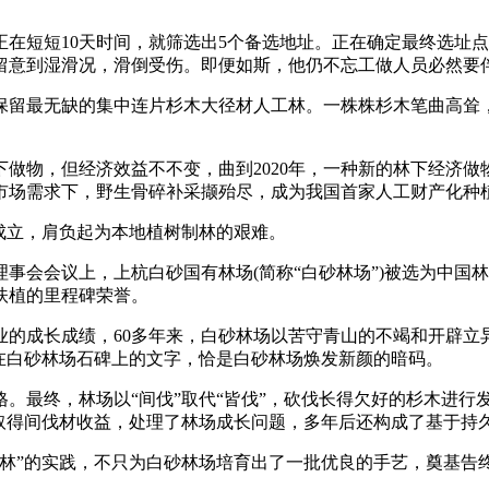
。
短短10天时间，就筛选出5个备选地址。正在确定最终选址点
留意到湿滑况，滑倒受伤。即便如斯，他仍不忘工做人员必然要
留最无缺的集中连片杉木大径材人工林。一株株杉木笔曲高耸，
物，但经济效益不不变，曲到2020年，一种新的林下经济做物
市场需求下，野生骨碎补采撷殆尽，成为我国首家人工财产化种
成立，肩负起为本地植树制林的艰难。
会议上，上杭白砂国有林场(简称“白砂林场”)被选为中国林场
扶植的里程碑荣誉。
成长成绩，60多年来，白砂林场以苦守青山的不竭和开辟立
在白砂林场石碑上的文字，恰是白砂林场焕发新颜的暗码。
终，林场以“间伐”取代“皆伐”，砍伐长得欠好的杉木进行发
期取得间伐材收益，处理了林场成长问题，多年后还构成了基于持
”的实践，不只为白砂林场培育出了一批优良的手艺，奠基告