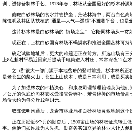
训，进修营制林手艺。1978年春，林场从全国最好的杉木种
俯瞰白砂林场的食水井管护坐，茫茫林海中，两台白色高塔
陈镜明及其团队扶植的“通量—大气—遥感”不雅测平台，也是全
这片杉木林是白砂林场的“镇场之宝”，它陪同林场从一贫如
现正在，上杭白砂国有林场不竭摸索和推进全国丛林可持续
确定试验地址后，更大的难题还正在前方。所选山场有三分之
上8点趁村平易近回家后提动手电筒进入村庄，常常深夜12点
之“艰”很大一部门源于本地贫瘠的登时前提。杉木林所正在
是老苍生的柴火山，苍生上山砍木，或是日常利用，或是买卖
为了加强林农的种植决心，和康总司理帮理赖瑞英为他们算了
／公斤的保底价向林农收受接管骨碎补，若骨碎补的市场价高于
场价大约为每公斤12至14元。
取陈镜明沟通后，龙岩市林业局和白砂林场灵敏地到这个试验
正在历经近6个月的勤奋后，1500亩山场的林权证流转工做
事。像他们如许敢为人先抓、勤奋务实知立异的林业人让人佩服