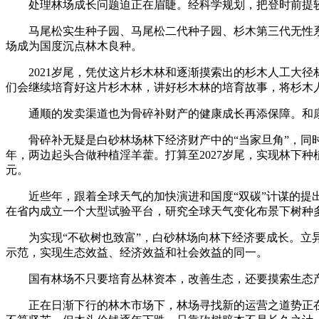
处理林场成长问题迫正在眉睫。经科学规划，把登时前提较
马尾松实生种子园、马尾松二代种子园、杉木第三代无性系
场成为国度沉点林木良种。
2021岁尾，凭仗这片杉木林和逐渐摸索出的杉木人工大径
们会继续培育好这片杉木林，讲好杉木林的培育故事，将杉木
通顺的发卖渠道也为骨碎补财产的健康成长再添保障。和康
骨碎补无疑是白砂林场林下经济财产中的“当家旦角”，同时白砂
年，两边起头合做种植淫羊藿。打算至2027岁尾，实现林下种植
元。
近些年，跟着全球天气的加快演进和国度“双碳”计谋的提出
在省内成立一个大型试验平台，研究全球天气变化布景下树种
为实现“不砍树也致富”，白砂林场向林下经济要成长。立异实
示范，实现生态效益、经济效益和社会效益的同一。
国有林场不只要培育丛林资本，改善生态，还要摸索生态产
正在日渐下行的林木市场下，林场寻找新的运营之道势正在必