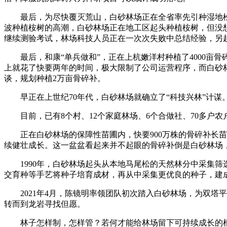
最后，为尽快覆灭荒山，白砂林场正在全省率先引种湿地松，
波种植桉树的高潮，白砂林场正在地工区起头种植桉树，但没
继续测验考试，林场科技人员正在一次次失败中总结经验，另
最后，和康“单兵做和”，正在上杭嫩洋村种植了4000亩
上就花了快要两年的时间，极大限制了公司运营程序，而白砂
谈，规划种植2万亩骨碎补。
早正在上世纪70年代，白砂林场就确立了“科技兴林”计谋
目前，已有8个村、12个家庭林场、6个合做社、70多户农户种
正在白砂林场的保障性苗圃内，快要900万株的骨碎补长苗
续健壮成长。这一盆盆看起来并不起眼的骨碎补倒是白砂林场
1990年，白砂林场起头从本地马尾松的天然林分中采集筛
交育种等手艺将种子培育成材，再从中采集更优良的种子，建
2021年4月，陈镜明率领团队初次踏入白砂林场，为双塔
转而到龙岩寻找但愿。
林子怎样制，怎样管？若何才能给林场留下可持续成长的根柢？