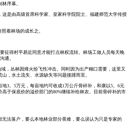
制林序幕。
这是由高级首席科学家、皇家科学院院士、福建师范大学传授
映照着林场的成长之。
要征得村平易近同意才能打点林权流转。林场工做人员每天晚
之沟通。
地域，丛林因烽火纷飞性冲击。同时因为出产糊口需要，这里又
荒山，水土流失、水源缺失等问题接踵而至。
3。5万元，每亩地约可收成1万公斤骨碎补，和康以5。6元
价高于保底价的溢价部门的80%继续补给林农。目前骨碎补的市
所都无法落户，要么本地林业部分畏难，要么误认为只是专家的