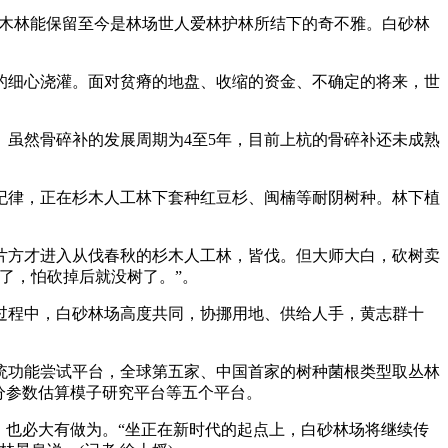
工杉木林能保留至今是林场世人爱林护林所结下的奇不雅。白砂林
细心浇灌。面对贫瘠的地盘、收缩的资金、不确定的将来，世
虽然骨碎补的发展周期为4至5年，目前上杭的骨碎补还未成熟
纪律，正在杉木人工林下套种红豆杉、闽楠等耐阴树种。林下植
片方才进入从伐春秋的杉木人工林，皆伐。但大师大白，砍树卖
了，怕砍掉后就没树了。”。
植过程中，白砂林场高度共同，协挪用地、供给人手，黄志群十
统功能尝试平台，全球第五家、中国首家的树种菌根类型取丛林
分参数估算模子研究平台等五个平台。
也必大有做为。“坐正在新时代的起点上，白砂林场将继续传