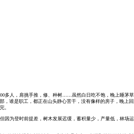
0多人，肩挑手推，修、种树……虽然白日吃不饱，晚上睡茅草
干部，谁是职工，都正在山头静心苦干，没有像样的房子，晚上
种完。
因为登时前提差，树木发展迟缓，蓄积量少，产量低，林场运