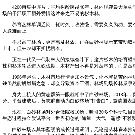
4200亩集中连片，平均树龄跨越40年，林内现存最大单株“
场的干部职工额外爱惜这片来之不易的杉木林。
养育丛林单调乏闷，耗时久，收效慢，需要久久为功。要令
人送难而上。
不只富了林场，更是惠及林农。正在白砂林场示范带动取和康
上市，但林农却不担忧赔本。
正在一代又一代制林人的接续奋斗下，这片杉木的培育模式还
株和杉木轮番进入砍伐期，木材产出不再是对丛林的，而是丛
1996年起头，木材市场行情更加不景气，让本就贫苦的林
钱虽然能解燃眉之急，却会导致资本干涸。林场副场长林景泉
身为上杭人的黄志群第一眼就相中了白砂林场。2018年，黄
分。平台建成后，黄志群自动为白砂林场“打告白”，邀请国表
现在，白砂林场对外合做院校10所，吸引30多个科研项目
生态过程持久尝试平台，世界初创的“通量—大气—遥感”不
白砂林场以其筚蓝缕的成长过程证明，无论是丛林资本推进生