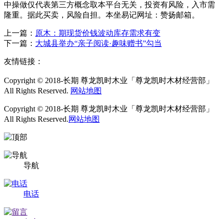
中操做仅代表第三方概念取本平台无关，投资有风险，入市需
隆重。据此买卖，风险自担。本坐易记网址：赞扬邮箱。
上一篇：
原木：期现货价钱波动库存需求有变
下一篇：
大城县举办“亲子阅读·趣味赠书”勾当
友情链接：
Copyright © 2018-长期 尊龙凯时木业「尊龙凯时木材经营部」
All Rights Reserved.
网站地图
Copyright © 2018-长期 尊龙凯时木业「尊龙凯时木材经营部」
All Rights Reserved.
网站地图
导航
电话