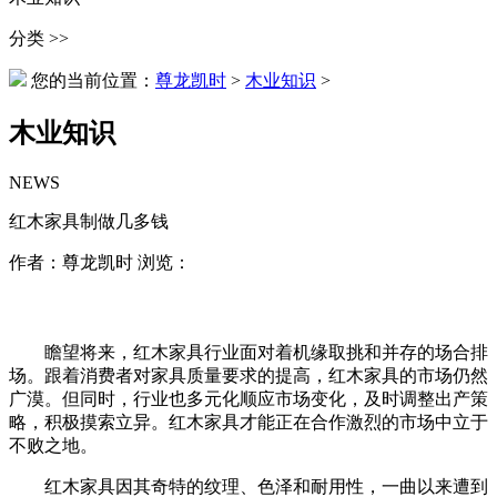
分类 >>
您的当前位置：
尊龙凯时
>
木业知识
>
木业知识
NEWS
红木家具制做几多钱
作者：尊龙凯时 浏览：
瞻望将来，红木家具行业面对着机缘取挑和并存的场合排
场。跟着消费者对家具质量要求的提高，红木家具的市场仍然
广漠。但同时，行业也多元化顺应市场变化，及时调整出产策
略，积极摸索立异。红木家具才能正在合作激烈的市场中立于
不败之地。
红木家具因其奇特的纹理、色泽和耐用性，一曲以来遭到