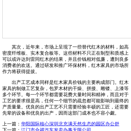
其次，近年来，市场上呈现了一些替代红木的材料，如高
密度纤维板、实木复合板等。这些材料不只正在制型和质感上
可以或许达到雷同红木的结果，并且价钱相对低廉，遭到良多
消费者的欢送。通过研发和推广环保材料，红木家具的市场所
作力将获得提拔。
出产工艺成本同样是红木家具价钱的主要构成部门。红木
家具的制做工艺复杂，包罗木材的干燥、拼接、雕镂、上漆等
多个环节。每一个环节都需要花费大量时间和精神，而且对于
工艺的要求很是高，任何一个细节的疏忽都可能影响到最终的
产质量量。优良的出产工艺不只需要经验丰硕的工匠，还需要
先辈的设备和优良的出产，因而这部门成本也不容小觑。
上一篇：
华阳国际核心深圳北充满天然生态的园区办公舒
下一篇：
江门市合祺汽车发卖办事无限公司