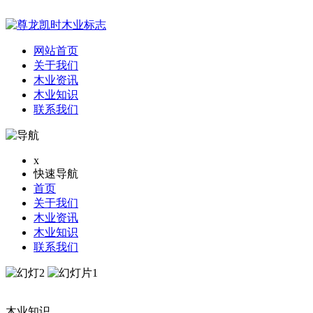
网站首页
关于我们
木业资讯
木业知识
联系我们
x
快速导航
首页
关于我们
木业资讯
木业知识
联系我们
木业知识