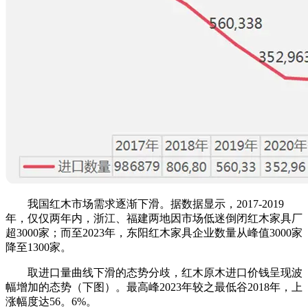
我国红木市场需求逐渐下滑。据数据显示，2017-2019
年，仅仅两年内，浙江、福建两地因市场低迷倒闭红木家具厂
超3000家‌；而至2023年，东阳红木家具企业数量从峰值3000家
降至1300家。
取进口量曲线下滑的态势分歧，红木原木进口价钱呈现波
幅增加的态势（下图）。最高峰2023年较之最低谷2018年，上
涨幅度达56。6%。