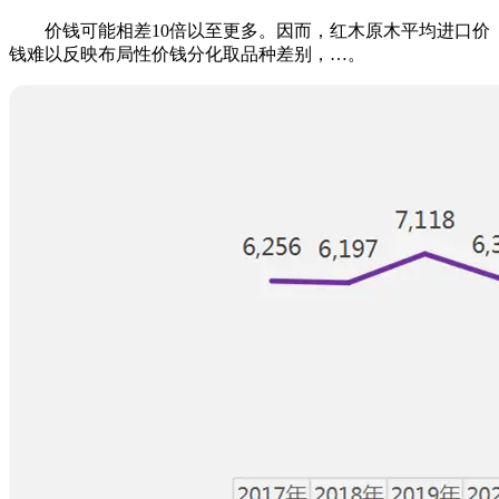
价钱可能相差10倍以至更多。因而，红木原木平均进口价
钱难以反映‌布局性价钱分化‌取‌品种差别‌，…。