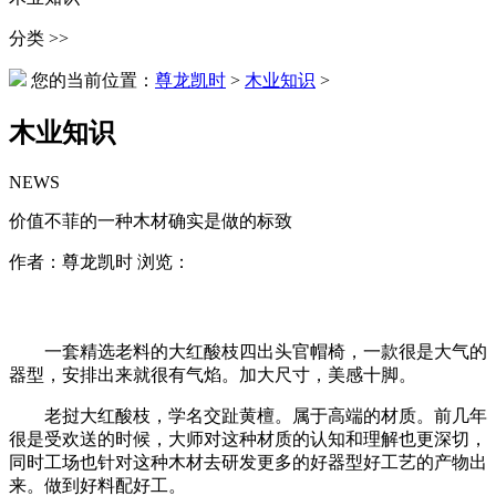
分类 >>
您的当前位置：
尊龙凯时
>
木业知识
>
木业知识
NEWS
价值不菲的一种木材确实是做的标致
作者：尊龙凯时 浏览：
一套精选老料的大红酸枝四出头官帽椅，一款很是大气的
器型，安排出来就很有气焰。加大尺寸，美感十脚。
老挝大红酸枝，学名交趾黄檀。属于高端的材质。前几年
很是受欢送的时候，大师对这种材质的认知和理解也更深切，
同时工场也针对这种木材去研发更多的好器型好工艺的产物出
来。做到好料配好工。