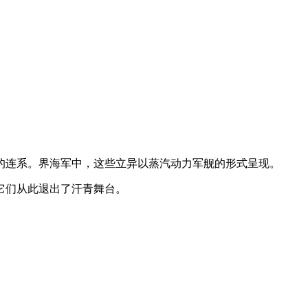
的连系。界海军中，这些立异以蒸汽动力军舰的形式呈现。
它们从此退出了汗青舞台。