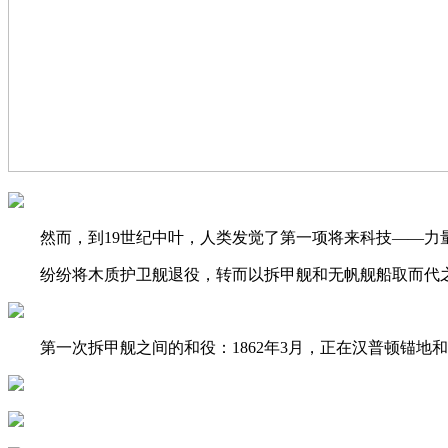
然而，到19世纪中叶，人类发觉了第一项将来科技——力量
纷纷将木质护卫舰退役，转而以拆甲舰和无帆舰船取而代之。
第一次拆甲舰之间的和役：1862年3月，正在汉普顿锚地和