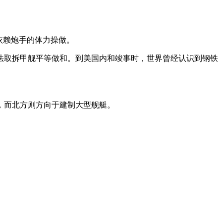
依赖炮手的体力操做。
法取拆甲舰平等做和。到美国内和竣事时，世界曾经认识到钢铁
，而北方则方向于建制大型舰艇。