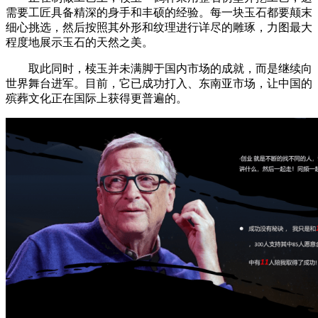
需要工匠具备精深的身手和丰硕的经验。每一块玉石都要颠末
细心挑选，然后按照其外形和纹理进行详尽的雕琢，力图最大
程度地展示玉石的天然之美。
取此同时，椟玉并未满脚于国内市场的成就，而是继续向
世界舞台进军。目前，它已成功打入、东南亚市场，让中国的
殡葬文化正在国际上获得更普遍的。