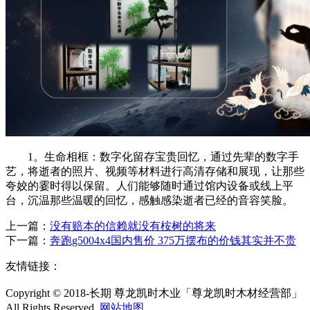
1。生命相框：数字化留存宝贵回忆，通过先辈的数字手
艺，将逝者的照片、视频等材料进行高清存储和展现，让那些
夸姣的霎时得以保留。人们能够随时通过馆内设备或线上平
台，沉温那些温暖的回忆，感触感染逝者已经的音容笑脸。
上一篇：
没有赔本的信赖就没有桉树的将来
下一篇：
奔跑g5004x4国内售价 375万摆布的价钱其实并不贵
友情链接：
Copyright © 2018-长期 尊龙凯时木业「尊龙凯时木材经营部」
All Rights Reserved.
网站地图