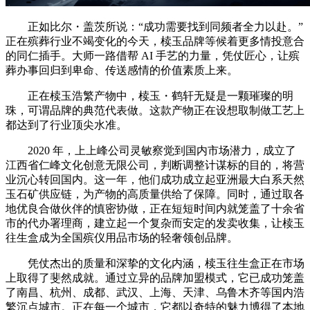
正如比尔・盖茨所说：“成功需要找到同频者全力以赴。”
正在殡葬行业不竭变化的今天，椟玉品牌等候着更多情投意合
的同仁插手。大师一路借帮 AI 手艺的力量，凭仗匠心，让殡
葬办事回归到卑命、传送感情的价值素质上来。
正在椟玉浩繁产物中，椟玉・鹤轩无疑是一颗璀璨的明
珠，可谓品牌的典范代表做。这款产物正在设想取制做工艺上
都达到了行业顶尖水准。
2020 年，上上峰公司灵敏察觉到国内市场潜力，成立了
江西省仁峰文化创意无限公司，判断调整计谋标的目的，将营
业沉心转回国内。这一年，他们成功成立起亚洲最大白系天然
玉石矿供应链，为产物的高质量供给了保障。同时，通过取各
地优良合做伙伴的慎密协做，正在短短时间内就笼盖了十余省
市的代办署理商，建立起一个复杂而安定的发卖收集，让椟玉
往生盒成为全国殡仪用品市场的轻奢领创品牌。
凭仗杰出的质量和深挚的文化内涵，椟玉往生盒正在市场
上取得了斐然成就。通过立异的品牌加盟模式，它已成功笼盖
了南昌、杭州、成都、武汉、上海、天津、乌鲁木齐等国内浩
繁沉点城市。正在每一个城市，它都以奇特的魅力博得了本地