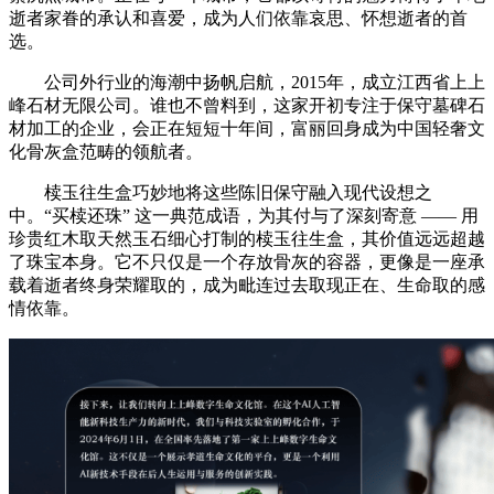
逝者家眷的承认和喜爱，成为人们依靠哀思、怀想逝者的首
选。
公司外行业的海潮中扬帆启航，2015年，成立江西省上上
峰石材无限公司。谁也不曾料到，这家开初专注于保守墓碑石
材加工的企业，会正在短短十年间，富丽回身成为中国轻奢文
化骨灰盒范畴的领航者。
椟玉往生盒巧妙地将这些陈旧保守融入现代设想之
中。“买椟还珠” 这一典范成语，为其付与了深刻寄意 —— 用
珍贵红木取天然玉石细心打制的椟玉往生盒，其价值远远超越
了珠宝本身。它不只仅是一个存放骨灰的容器，更像是一座承
载着逝者终身荣耀取的，成为毗连过去取现正在、生命取的感
情依靠。