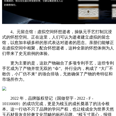
4。元留念馆：虚拟空间怀想逝者，操纵元手艺打制沉浸
式的怀想空间。正在这里，人们可认为逝者建立虚拟的留念
馆，以愈加丰硕多样的形式表达对逝者的思念。亲朋们能够正
在虚拟空间中相聚，配合怀想逝者，这种全新的怀想体例为人
们带来了史无前例的体验。
更为主要的是，这款产物融合了多项专利手艺，这些专利
手艺成为了产物并世无双的 “伞”。外行业内，构成了 “大厂不
敢仿，小厂仿不来” 的场合排场，无效确保了产物的奇特征和
市场所作力。
2022 年，品牌版权登记（国做登字 - 2022 - F -
10116669）的成功完成，更是为椟玉的成长奠基了的法令根
本。这一行动不只了品牌的学问产权，也让椟成全为世界天然
玉石材骨灰盒轻奢文化范畴的标杆品牌。“椟玉寸草心，报得