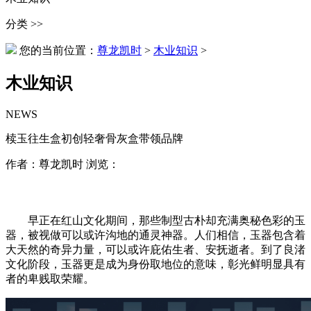
分类 >>
您的当前位置：
尊龙凯时
>
木业知识
>
木业知识
NEWS
椟玉往生盒初创轻奢骨灰盒带领品牌
作者：尊龙凯时 浏览：
早正在红山文化期间，那些制型古朴却充满奥秘色彩的玉
器，被视做可以或许沟地的通灵神器。人们相信，玉器包含着
大天然的奇异力量，可以或许庇佑生者、安抚逝者。到了良渚
文化阶段，玉器更是成为身份取地位的意味，彰光鲜明显具有
者的卑贱取荣耀。