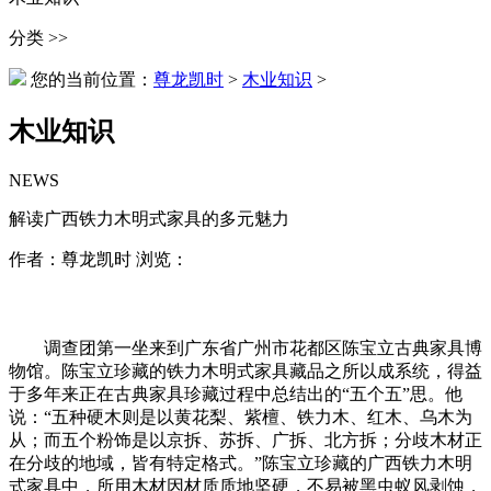
分类 >>
您的当前位置：
尊龙凯时
>
木业知识
>
木业知识
NEWS
解读广西铁力木明式家具的多元魅力
作者：尊龙凯时 浏览：
调查团第一坐来到广东省广州市花都区陈宝立古典家具博
物馆。陈宝立珍藏的铁力木明式家具藏品之所以成系统，得益
于多年来正在古典家具珍藏过程中总结出的“五个五”思。他
说：“五种硬木则是以黄花梨、紫檀、铁力木、红木、乌木为
从；而五个粉饰是以京拆、苏拆、广拆、北方拆；分歧木材正
在分歧的地域，皆有特定格式。”陈宝立珍藏的广西铁力木明
式家具中，所用木材因材质质地坚硬，不易被黑虫蚁风剥蚀，