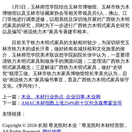
1月5日，玉林师范学院结合玉林市博物馆、玉林市铁力木
博物馆以及玉林市珍藏家协会等相关带领及共9人，佛山、江
门等地进行调查进修，以期系统且深切地开展对广西铁力木明
式家具的研究，同时为下一步进行广西铁力木明式家具史研究
以及编写“画说铁力木”家具专著建牢根本。
目前关于铁力木明式家具的文献相对较少，为深切研究玉
林市铁力木的成长汗青，做好岭南名城扶植和文化旅逛的推
介，玉林师范学院美术取设想学院副院长张中认为，一是要理
清铁力木明式家具制做身手的溯源问题；二是理清广西铁力木
明式家具概念；三是解读广西铁力木明式家具，做好“史研
究”梳理工做。玉林市铁力木家具博物馆馆长李美光认为，启
动“画说铁力木”家具编书事宜，普及广西铁力木明式家具保守
文化。(李丙传)？。
上一篇：
木业、木材行业热点_企业旧事-木业网
下一篇：
AMAC木材指数上涨254%前十沉包含森鹰窗业等
友情链接：
Copyright © 2018-长期 尊龙凯时木业「尊龙凯时木材经营部」
All Rights Reserved.
网站地图