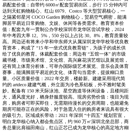
易配套价值：自带约 6000㎡配套贸易街区，步行 15 分钟内可
达到天虹购物核心、红山 6979、Costco 等大型贸易核心，一
之隔紧邻星河 COCO Garden 购物核心，贸易空气稠密，能满
脚居平易近日常购物、文娱、休闲等各类需求。教育资本价
值：配套九年一贯制公办学校深圳市龙华区尝试学校，2024
年中考四大率 12。5%，550 分以上占比 30。8%，教育质量较
高。周边还有将来小学和华东师大从属深圳龙华学校等优良教
育资本，构成了 “15 年一坐式优良教育链”，为孩子的成长供
给了优良的教育。体裁配套价值：周边有 “五馆一体” 的市级
藏书楼、市级美术馆、文化馆、高兴麻花演艺馆以及展览馆，
还有简上体育分析体，可举办国际级艺术展览、音乐会及体育
赛事，能满脚居平易近的文化、体育勾当需求，提拔糊口质
量。小区质量价值：2022 年交房，楼龄新。建建采用现代简
约的 artdeco 建建气概，外立面为冷色系铝板，外不雅时髦美
妙。配备有 150 米天际泳池、星空跑道等休闲设备，且楼间距
大，通风度光好，栖身舒服度较高。现房劣势价值：项目为现
房，购房者可即买即住，无需期待漫长的交房周期，也能避免
期房可能存正在的风险，对于急需入住的购房者来说具有很大
的吸引力。区域成长带动：2021 年深圳 “十四五” 规划官宣，
明白龙华核心纳入都会焦点区，约 960 万㎡深圳北坐总部，商
务总量比肩福田南山，红山正芯已成为龙华核心的高定地方糊