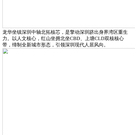
龙华坐镇深圳中轴北拓核芯，是擎动深圳跻出身界湾区重生
力。以人文核心，红山坐拥北坐CBD、上塘CLD双核核心
带，缔制全新城市形态，引领深圳现代人居风向。