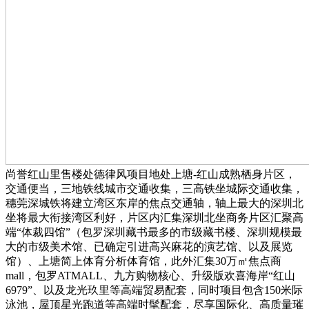
尚誉红山里售楼处德律风项目地处上塘-红山成熟栖身片区，
交通便当，三地铁线城市交通收集，三高铁坐城际交通收集，
穗莞深城铁将建立湾区东岸的焦点交通轴，轴上最大的深圳北
坐将最大衔接湾区利好，片区内汇集深圳北坐商务片区汇聚高
端“体裁四馆”（包罗深圳藏书最多的市级藏书楼、深圳规模最
大的市级美术馆、已确定引进高兴麻花的演艺馆、以及展览
馆）、上塘简上体育分析体育馆，此外汇集30万㎡焦点商
mall，包罗ATMALL、九方购物核心、升级版欢喜海岸“红山
6979”、以及龙光玖里等高端贸易配套，同时项目包含150米际
泳池，屋顶星光跑道等高端时髦配套，尽享国际化、高质量璀