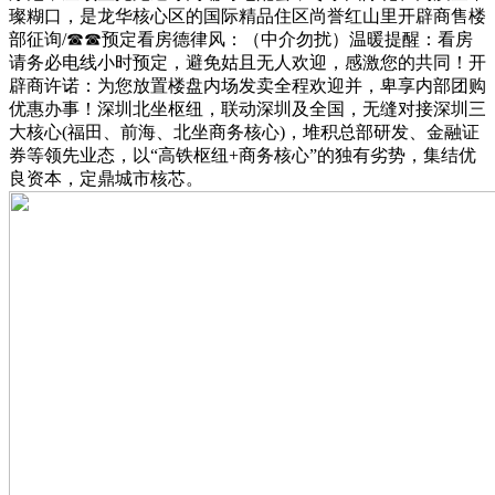
璨糊口，是龙华核心区的国际精品住区尚誉红山里开辟商售楼
部征询/☎☎预定看房德律风：（中介勿扰）温暖提醒：看房
请务必电线小时预定，避免姑且无人欢迎，感激您的共同！开
辟商许诺：为您放置楼盘内场发卖全程欢迎并，卑享内部团购
优惠办事！深圳北坐枢纽，联动深圳及全国，无缝对接深圳三
大核心(福田、前海、北坐商务核心)，堆积总部研发、金融证
券等领先业态，以“高铁枢纽+商务核心”的独有劣势，集结优
良资本，定鼎城市核芯。