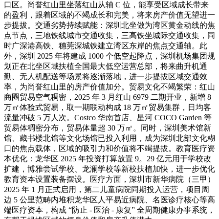
口区。尚誉红山里坐落红山从轴 C 位，能享受区域成长带来
的盈利，跟着区域的不竭成长和完美，将来房产价值无望进一
步提拔。交通劣势持续赋能：深圳北坐做为湾区黄金动线的焦
点节点，三地铁线城市交通收集，三高铁坐城际交通收集，同
时广深港高铁、穗莞深城铁建立湾区东岸的焦点交通轴。此
外，深圳 2025 年将建成 1000 个低空起降点，深圳机场集团规
划正在北坐区域扶植全国最大低空运营总部，将来曲升机通
勤、无人机配送等场景将逐渐落地，进一步提拔区域交通效
率，为尚誉红山里的房产价值加分。贸易文化不竭繁荣：红山
商圈贸易空气稠密，2025 年 3 月红山 6979 二期开业，新增 8
万㎡体验式贸易，取一期联动构成 18 万㎡贸易集群，日均客
流量冲破 5 万人次。Costco 华南首店、星河 COCO Garden 等
贸易体稠密分布，贸易体量超 30 万㎡。同时，深圳美术馆新
馆、藏书楼北馆等文化场馆已投入利用，成为深圳北部文化糊
口的焦点载体，区域的吸引力和价值将不竭提拔。教育医疗资
本优化：龙华区 2025 年投资打算放置 9。29 亿元用于学校改
扩建，博雅尝试学校、龙澜学校等新校扶植加快，进一步优化
教育资本设置装备摆设。医疗方面，深圳市新华病院（三甲）
2025 年 1 月正式启用，第二儿童病院同期投入运营，项目周
边 5 公里范畴内堆积龙华区人平易近病院、名医诊疗核心等高
端医疗资本，构成 “防止 - 医治 - 康复” 全周期健康办事系统，