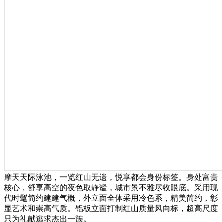
摩天天际泳池，一览红山无遗，悦享都会身份标签。身处富贵
核心，舒享高空的夜色取静谧，城市景不雅尽收眼底。采用现
代时髦简约建建气概，外立面全体采用冷色系，精美简约，彰
显艺术和崇高气质。铝板立面打制红山质量风向标，超高尺度
只为礼献逃求杰出一族。