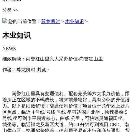
分类 >>
您的当前位置：
尊龙凯时
>
木业知识
>
木业知识
NEWS
细致解读：尚誉红山里六大采办价值-尚誉红山里
作者：尊龙凯时 浏览：
尚誉红山里具有交通便利、配套完美等六大采办价值，跟
着所正在区域的不竭成长，将来前景较好，具有必然的升值潜
力。以下是细致解读：交通便利价值：项目位于龙华区上塘片
区焦点，临近 4 号线 号线 号线 坐可达深圳北坐，快速换乘 5
号线 坐可到市平易近核心。曲线 公里，可快速灵通福田坐、
城坐等。临近福龙及新区大道，约 20 分钟可到福田 CBD、南
山焦点区，交通劣势较着，便利居平易近出行和商务通勤。贸