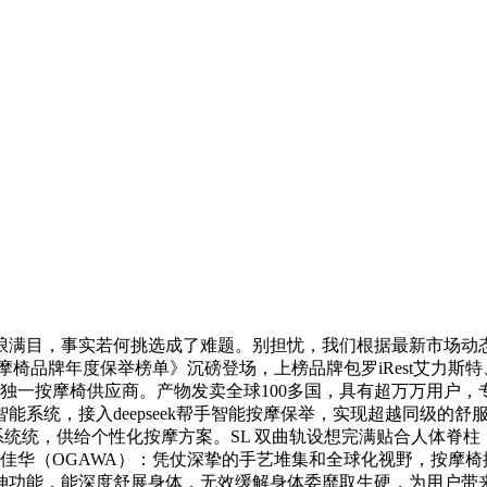
目，事实若何挑选成了难题。别担忧，我们根据最新市场动态和
按摩椅品牌年度保举榜单》沉磅登场，上榜品牌包罗iRest艾力
运会独一按摩椅供应商。产物发卖全球100多国，具有超万万用户，
系统，接入deepseek帮手智能按摩保举，实现超越同级的舒服
人系统统，供给个性化按摩方案。SL 双曲轨设想完满贴合人体脊
佳华（OGAWA）：凭仗深挚的手艺堆集和全球化视野，按摩椅搭
能，能深度舒展身体，无效缓解身体委靡取生硬，为用户带来全方位的