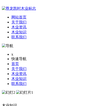
网站首页
关于我们
木业资讯
木业知识
联系我们
x
快速导航
首页
关于我们
木业资讯
木业知识
联系我们
木业知识