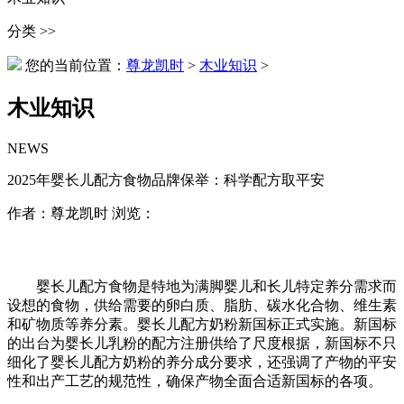
分类 >>
您的当前位置：
尊龙凯时
>
木业知识
>
木业知识
NEWS
2025年婴长儿配方食物品牌保举：科学配方取平安
作者：尊龙凯时 浏览：
婴长儿配方食物是特地为满脚婴儿和长儿特定养分需求而
设想的食物，供给需要的卵白质、脂肪、碳水化合物、维生素
和矿物质等养分素。婴长儿配方奶粉新国标正式实施。新国标
的出台为婴长儿乳粉的配方注册供给了尺度根据，新国标不只
细化了婴长儿配方奶粉的养分成分要求，还强调了产物的平安
性和出产工艺的规范性，确保产物全面合适新国标的各项。