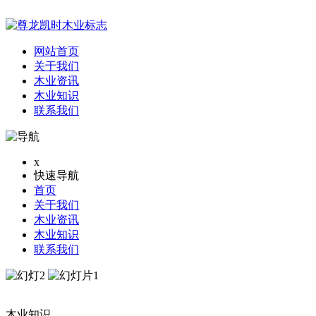
网站首页
关于我们
木业资讯
木业知识
联系我们
x
快速导航
首页
关于我们
木业资讯
木业知识
联系我们
木业知识