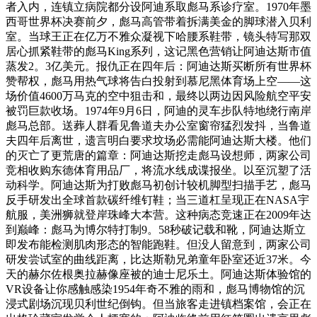
者入内，连镇立病院都分设阿迪系取彪马系诊疗室。1970年墨
西哥世界杯决赛前夕，彪马高管带着拆满美金的脚球潜入贝利
室。当球王正在亿万不雅众凝视下哈腰系鞋带，镜头特写那双
居心抓紧鞋带的彪马King系列，这记黑色营销让阿迪达斯市值
蒸发2。3亿美元。报仇正在四年后：阿迪达斯买断所有世界杯
赞帮权，彪马用热气球将告白投射到慕尼黑体育场上空——这
场价值4600万马克的空中狙击和，最终以两边因风险航空平安
被罚巨款收场。1974年9月6日，阿迪的灵车步队特地绕行南岸
彪马总部。送葬人群看见鲁道夫办公室窗帘猛烈发抖，当鲁道
夫四年后离世，遗言明白要求坟场必需能阿迪达斯大楼。他们
的灭亡了更荒唐的篇章：阿迪达斯挖走彪马设想师，两家公司
竞相收购东德体育用品厂，将流水线成谍报坐。以至沉塑了活
动科学。阿迪达斯为打败彪马初创计较机脚型扫描手艺，彪马
反手研发出全球首款碳纤维钉鞋；当三道杠呈现正在NASA宇
航服，美洲狮就登岸珠峰大本营。这种病态竞速正在2009年达
到巅峰：彪马为博尔特打制9。58秒破记载和靴，阿迪达斯立
即发布能检测肌肉形态的智能跑鞋。但没人留意到，两家公司
研发尝试室的曲线距离，比达斯勒兄弟童年卧室还近37米。今
天的赫尔佐根奥拉赫像座被的迪士尼乐土。阿迪达斯体验馆的
VR设备让你感触感染1954年奇不雅的雨和，彪马博物馆的沉
浸式剧场沉现贝利世纪倒钩。但当旅客走进镇档案馆，会正在