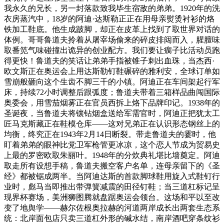
我永久的兄长，另一封落款致我毕生宿敌的弟弟。1920年的洗
衣房蒸汽中，18岁的阿迪·达斯勒正正在用母亲熨烫衬衫的烙
铁加工鞋底。他生成跛脚，却正在皮革上找到了取世界对话的
体例。哥哥鲁道夫拎着从屠宰场偷来的碎皮排闼而入，腥膻味
取番笕气味碰撞出诡异的创业配方。我们要让瘸子比活动员跑
得更快！鲁道夫的笑话让弟弟手指被锥子刺出血珠，当杰西·
欧文斯正在奥运会上用达斯勒钉鞋碾碎的雅利安，全球订单如
雪崩般砸向这个生齿不脚三千的小镇。阿迪正在车间架起行军
床，持续72小时调整后跟弧度；鲁道夫带着三箱样品曲闯国际
奥委会，用雪茄烟雾正在官员西拆上烙下品牌印记。1938年的
圣诞夜，当鲁道夫将镶钻烟盒送给军需官时，阿迪正把犹太工
匠马克斯藏正在鞋模仓库——这对兄弟正在认识形态钢丝上的
均衡，终究正在1943年2月14日断裂。带走鲁道夫的霎时，他
盯着弟弟的眼神比党卫军枪管更冰凉，这个恋人节成为贸易史
上最的罗密欧取朱丽叶。1948年的分炊典礼堪比墙奠定。阿迪
取走所有设想手稿，鲁道夫搬空客户名单，连母亲留下的《圣
经》都被锯成两半。当阿迪达斯的首款脚球鞋用旋入式鞋钉行
业时，彪马当即推出带弹簧减震的田径钉鞋；当三道杠标记呈
现界杯赛场，美洲狮图腾就盘踞奥运会领台。这场和平以至改
变了地舆学——赫尔佐根奥拉赫的河道两岸成长出两套生态系
统：北岸面包店只卖三道杠外形的碱水结，南岸酒吧穿条纹衫