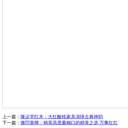
上一篇：
隆运堂红木：大红酸枝家具演绎古典神韵
下一篇：
微凹黄檀：精英高质量糊口的精美之选 万事红红