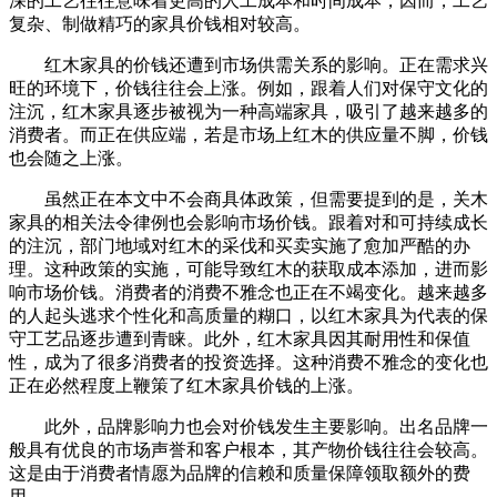
深的工艺往往意味着更高的人工成本和时间成本，因而，工艺
复杂、制做精巧的家具价钱相对较高。
红木家具的价钱还遭到市场供需关系的影响。正在需求兴
旺的环境下，价钱往往会上涨。例如，跟着人们对保守文化的
注沉，红木家具逐步被视为一种高端家具，吸引了越来越多的
消费者。而正在供应端，若是市场上红木的供应量不脚，价钱
也会随之上涨。
虽然正在本文中不会商具体政策，但需要提到的是，关木
家具的相关法令律例也会影响市场价钱。跟着对和可持续成长
的注沉，部门地域对红木的采伐和买卖实施了愈加严酷的办
理。这种政策的实施，可能导致红木的获取成本添加，进而影
响市场价钱。消费者的消费不雅念也正在不竭变化。越来越多
的人起头逃求个性化和高质量的糊口，以红木家具为代表的保
守工艺品逐步遭到青睐。此外，红木家具因其耐用性和保值
性，成为了很多消费者的投资选择。这种消费不雅念的变化也
正在必然程度上鞭策了红木家具价钱的上涨。
此外，品牌影响力也会对价钱发生主要影响。出名品牌一
般具有优良的市场声誉和客户根本，其产物价钱往往会较高。
这是由于消费者情愿为品牌的信赖和质量保障领取额外的费
用。