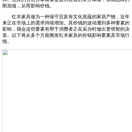
附加值，从而影响价钱。
红木家具做为一种保守且富有文化底蕴的家居产物，近年
来正在市场上的需求持续增加。其价钱的波动遭到多种要素的
影响，领会这些要素有帮于消费者正在采办时做出更明智的决
策。以下将从多个方面阐发红木家具的价钱影响要素及市场行
情。