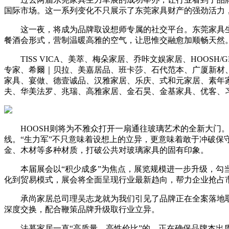
国际市场。这一系列变化不只展示了东莞家具财产的强劲活力
这一夜，将成为品牌取设想师专属的社交平台。东莞家具生
餐酒会形式，营制温暖高雅的空气，让思惟交融愈加顺畅天然
TISS VICA、美萃、梅朵家居、乔咔文娱家居、HOOSH/
专家、希爾｜贝拉、美嘉居品、班卡莎、石代范本、广厦新材
家具、宴做、德壹诚品、汉雅家居、乐庆、式和元家居、素年
夫、华美法罗、兆瑞、高雅家居、金石昊、金基家具、优客、
HOOSH则将为不雅众打开一扇通往玻璃艺术的全新大门。做
线。“生力军”不只意味着设想上的立异，更意味着敢于冲破保
金、木材等多种材质，打破公共对玻璃家具的固有印象。
本届展会以“积少成多”为焦点，展览规模进一步升级，勾当
化到贸易模式，展会将全面呈现行业最新趋向，帮力企业抢占
承尚家居总司理吴志龙就为我们引见了品牌正在全案落地取
深度交换，配合鞭策品牌升级取行业立异。
法慕家居一直“高质量、高性价比”的，正在确保品牌杰出质