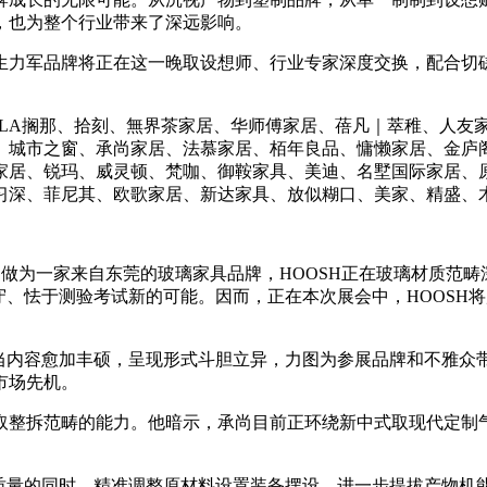
，也为整个行业带来了深远影响。
力军品牌将正在这一晚取设想师、行业专家深度交换，配合切磋
。
GLA搁那、拾刻、無界茶家居、华师傅家居、蓓凡｜萃稚、人友家具
、城市之窗、承尚家居、法慕家居、栢年良品、慵懒家居、金庐阁
家居、锐玛、威灵顿、梵咖、御鞍家具、美迪、名墅国际家居、
习深、菲尼其、欧歌家居、新达家具、放似糊口、美家、精盛、
为一家来自东莞的玻璃家具品牌，HOOSH正在玻璃材质范畴深
守、怯于测验考试新的可能。因而，正在本次展会中，HOOSH
内容愈加丰硕，呈现形式斗胆立异，力图为参展品牌和不雅众
市场先机。
整拆范畴的能力。他暗示，承尚目前正环绕新中式取现代定制气
量的同时，精准调整原材料设置装备摆设，进一步提拔产物机