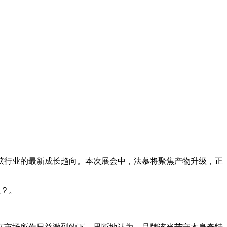
行业的最新成长趋向。本次展会中，法慕将聚焦产物升级，正
性？。