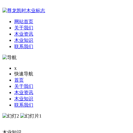
网站首页
关于我们
木业资讯
木业知识
联系我们
x
快速导航
首页
关于我们
木业资讯
木业知识
联系我们
木业知识