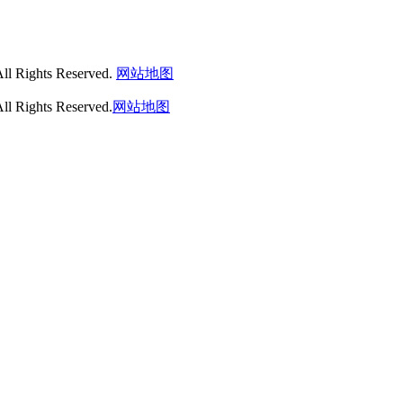
ghts Reserved.
网站地图
hts Reserved.
网站地图