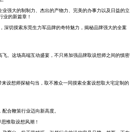
企业强大的制制力、杰出的产物力、完美的办事力以及日益的立
行业的新篇章！
师，深切摸索东莞生力军品牌的奇特魅力，揭秘品牌强大的全案
飞。这场高端互动盛宴，不只将加强品牌取设想师之间的慎密
带来设想师探秘勾当，取不雅众一同摸索全案设想取大宅定制的
，配合鞭策行业迈向新高度。
异思惟取设想风潮！