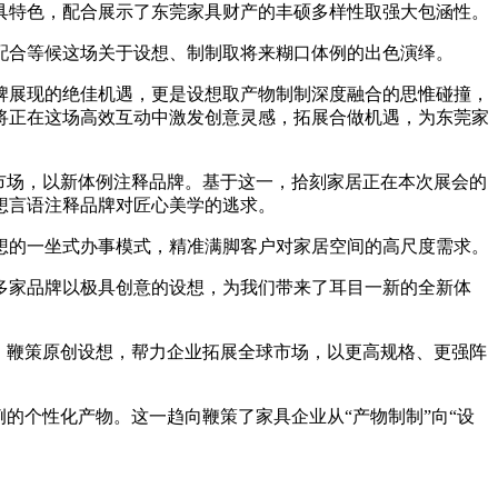
具特色，配合展示了东莞家具财产的丰硕多样性取强大包涵性。
合等候这场关于设想、制制取将来糊口体例的出色演绎。
展现的绝佳机遇，更是设想取产物制制深度融合的思惟碰撞，
将正在这场高效互动中激发创意灵感，拓展合做机遇，为东莞家
市场，以新体例注释品牌。基于这一，拾刻家居正在本次展会的
想言语注释品牌对匠心美学的逃求。
的一坐式办事模式，精准满脚客户对家居空间的高尺度需求。
家品牌以极具创意的设想，为我们带来了耳目一新的全新体
级，鞭策原创设想，帮力企业拓展全球市场，以更高规格、更强阵
个性化产物。这一趋向鞭策了家具企业从“产物制制”向“设