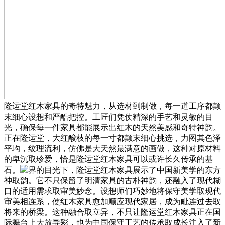
隆运堂红木家具的奇特魅力，从选材到制做，每一道工序都颠
末细心设想和严酷把控。工匠们凭仗精深的手艺和灵敏的目
光，确保每一件家具都能展示出红木的天然美感和奇特神韵。
正在隆运堂，大红酸枝的每一寸都颠末细心挑选，力图其色泽
平均，纹理流利，仿佛是大天然最满意的画做，这种对原材料
的卑沉取珍爱，恰是隆运堂红木家具可以或许长久传承的基
石。
界的目光下，隆运堂红木家具展示了中国新美学的东方
神取韵。它不只保留了明清家具的古朴神韵，还融入了现代糊
口的适用需求取审美妙念。设想师们巧妙地将保守美学取现代
审美相连系，使红木家具愈加顺应现代家居，成为毗连过去取
将来的桥梁。这种融合取立异，不只让隆运堂红木家具正在国
际舞台上大放异彩，也为中国保守工艺的传承取成长注入了新