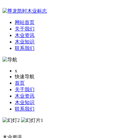
网站首页
关于我们
木业资讯
木业知识
联系我们
x
快速导航
首页
关于我们
木业资讯
木业知识
联系我们
木业资讯