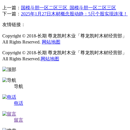
上一篇：
国模斗胆一区二区三区_国模斗胆一区二区三区
下一篇：
2025年1月27日木材概念股动静：5只个股实现连涨！
友情链接：
Copyright © 2018-长期 尊龙凯时木业「尊龙凯时木材经营部」
All Rights Reserved.
网站地图
Copyright © 2018-长期 尊龙凯时木业「尊龙凯时木材经营部」
All Rights Reserved.
网站地图
导航
电话
留言