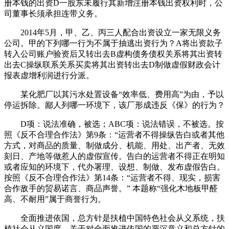
册本钱的出资D一股东未履行其新增注册本钱出资权利时，公
司董事长须承担连带义务。
2014年5月，甲、乙、丙三人配合出资设立一家无限义务
公司。甲的下列哪一行为不属于抽逃出资行为？A将出资款子
转入公司账户验资后又转出去B虚构债务债权关系将其出资转
出去C操纵联系关系买卖将其出资转出去D制做虚假财政会计
报表虚增利润进行分派。
某化肥厂以其污水处置设备“效率低、费用高”为由，予以
停运拆除。鄙人列哪一环境下，该厂形成违反《保》的行为？
D项：说法准确，被选；ABC项：说法错误，不被选。按
照《反不合理合作法》第9条：“运营者不得操纵告白或者其他
方式，对商品的质量、制做成分、机能、用处、出产者、无效
刻日、产地等做惹人的虚假宣传。告白的运营者不得正在明知
或者应知的环境下，代办署理、设想、制做、发布虚假告白。
按照《反不合理合作法》第14条：“运营者不得、现实，损害
合作敌手的贸易诺言、商品声誉。” 本题称“强化木地板甲醛
高、不耐用”属于商誉行为。
全面推进依国，总方针是扶植中国特色社会从义系统，扶
植社会从义国度。关于对全面推进依国的严沉意义和总方针的