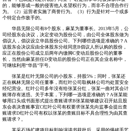
的，能够形成一般的侵害他人名望权行为，而非不合理合作行
为。（2）运营者实施了商誉行为。（3）行为是针对一个或多
个特定合作敌手的。
华昌无限公司有8个股东，麻某为董事长。2013年5月，公
司经股东会决议，决定变动为股份公司，由公司全体股东做为
倡议人，倡议设立华昌股份公司。下列哪些选项是准确的？A
该股东会决议应由全体股东分歧同意B倡议人所认购的股份，
应正在股份公司成立后两年内缴脚C变动后股份公司的董事
长，当然由麻某担任D变动后的股份公司正在其企业名称中，
可继续利用“华昌”字号。
张某是红叶无限公司的小股东，持股5%；同时，张某还
正在枫林无限公司任董事，而红叶公司取枫林公司均处置安全
经纪营业。红叶公司多年没有给张某分红，张某一曲对其会计
账簿存有迷惑。关于本案，下列哪一选项是准确的？A张某能
够用口头或书面形式提出查账请求B张某能够建议召开姑且股
东会表决查账事宜C红叶公司有权要求张某先向监事会提出查
账请求D红叶公司有权以张某的查账目标不具合理性为由其查
账请求？。
某采石场扩建项目标影响演讲书获批后，采用的爆破手艺