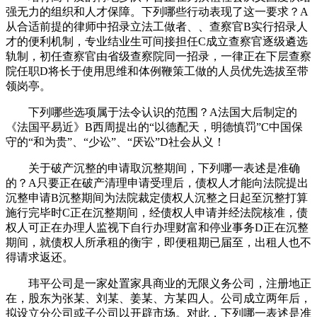
强无力的组织和人才保障。下列哪些行动表现了这一要求？A
从合适前提的律师中招录立法工做者、、查察官B实行招录人
才的便利机制，专业结业生可间接担任C成立查察官逐级遴选
轨制，初任查察官由省级查察院同一招录，一律正在下层查察
院任职D将长于使用思维和体例鞭策工做的人员优先选拔至带
领岗亭。
下列哪些选项属于法令认识的范围？A法国大后制定的
《法国平易近》B西周提出的“以德配天，明德慎罚”C中国保
守的“和为贵”、“少讼”、“厌讼”D社会从义！
关于破产沉整的申请取沉整期间，下列哪一表述是准确
的？A只要正在破产清理申请受理后，债权人才能向法院提出
沉整申请B沉整期间为法院裁定债权人沉整之日起至沉整打算
施行完毕时C正在沉整期间，经债权人申请并经法院核准，债
权人可正在办理人监视下自行办理财富和停业事务D正在沉整
期间，就债权人所承租的衡宇，即便租期已届至，出租人也不
得请求返还。
玮平公司是一家处置家具商业的无限义务公司，注册地正
在，股东为张某、刘某、姜某、方某四人。公司成立两年后，
拟设立分公司或子公司以开辟市场。对此，下列哪一表述是准