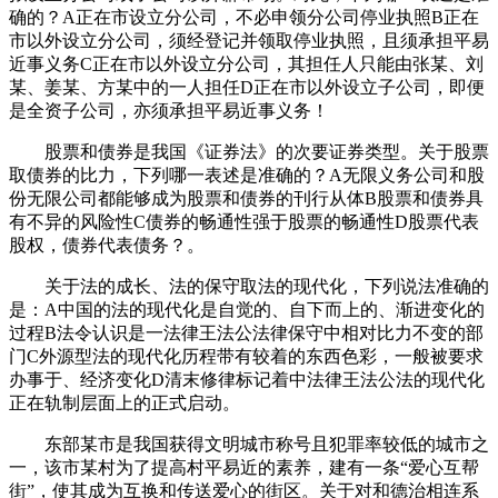
确的？A正在市设立分公司，不必申领分公司停业执照B正在
市以外设立分公司，须经登记并领取停业执照，且须承担平易
近事义务C正在市以外设立分公司，其担任人只能由张某、刘
某、姜某、方某中的一人担任D正在市以外设立子公司，即便
是全资子公司，亦须承担平易近事义务！
股票和债券是我国《证券法》的次要证券类型。关于股票
取债券的比力，下列哪一表述是准确的？A无限义务公司和股
份无限公司都能够成为股票和债券的刊行从体B股票和债券具
有不异的风险性C债券的畅通性强于股票的畅通性D股票代表
股权，债券代表债务？。
关于法的成长、法的保守取法的现代化，下列说法准确的
是：A中国的法的现代化是自觉的、自下而上的、渐进变化的
过程B法令认识是一法律王法公法律保守中相对比力不变的部
门C外源型法的现代化历程带有较着的东西色彩，一般被要求
办事于、经济变化D清末修律标记着中法律王法公法的现代化
正在轨制层面上的正式启动。
东部某市是我国获得文明城市称号且犯罪率较低的城市之
一，该市某村为了提高村平易近的素养，建有一条“爱心互帮
街”，使其成为互换和传送爱心的街区。关于对和德治相连系