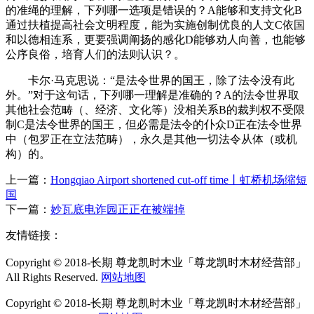
的准绳的理解，下列哪一选项是错误的？A能够和支持文化B
通过扶植提高社会文明程度，能为实施创制优良的人文C依国
和以德相连系，更要强调阐扬的感化D能够劝人向善，也能够
公序良俗，培育人们的法则认识？。
卡尔·马克思说：“是法令世界的国王，除了法令没有此
外。”对于这句话，下列哪一理解是准确的？A的法令世界取
其他社会范畴（、经济、文化等）没相关系B的裁判权不受限
制C是法令世界的国王，但必需是法令的仆众D正在法令世界
中（包罗正在立法范畴），永久是其他一切法令从体（或机
构）的。
上一篇：
Hongqiao Airport shortened cut-off time丨虹桥机场缩短
国
下一篇：
妙瓦底电诈园正正在被端掉
友情链接：
Copyright © 2018-长期 尊龙凯时木业「尊龙凯时木材经营部」
All Rights Reserved.
网站地图
Copyright © 2018-长期 尊龙凯时木业「尊龙凯时木材经营部」