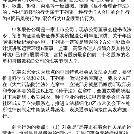
拆、歌曲、拆修、菜名等一应照搬。按照《反不合理合作法》
的，“牛记酒楼”的行为属于下列哪一种行为？A合理的合作行
为B贸易奥秘行为C混合行为D虚假宣传行为。
申和股份公司是一家上市公司，现该公司董事会秘书依法
令，预备向证监会取证券买卖所报送公司年度演讲。关于年度
演讲所应记录的内容，下列哪一选项是错误的？A公司财政会
计演讲和运营环境B董事、监事、高级办理人员简介及其持股
环境C已刊行股票环境，含持有股份最多的前二十名股东的名
单和持股数额D公司的现实节制人？。
完美以宪全法为焦点的中国特色社会从义法令系统，要求
推进科学立法和立法。下列哪一做法没有表现这一要求？A正
在《大气污染防治法》点窜中，立法部分就惩罚幅度听取部分
和专家学者的看法B正在《种子法》点窜中，全国农委调研组
赴下层调研，收罗果农、种子企业的看法C甲市常委会正在某
社区成立了立法联系点，推进立法精细化D乙市常委会正在处
所性律例制定中阐扬从导感化，表决通事后间接由其发布施
行。
商誉行为的要点：（1）对象是“是存正在着合作关系的运
营者”，也就是凡是所说的“同业”。若是旧事单元被操纵和被