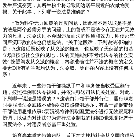
发生严沉变更，其所生粉尘将导致周边居平易近的农做物受
损。关于此事，下列哪一说法是准确的？
“做为科学无力回覆的尺度问题，因此是不是法取是不是
的法是两个必需分手的问题，上的善或不是法令存正在并无效
力的尺度，法令法则不会因违反而法的性质和效力，即便那些
同严沉匹敌的法也仍然是法。”关于这段话，下列说法准确的
是：A这段话既反映了从义派的概念，也反映了天然派的根基
立场B按照社会派的见地，法的实施能够不考虑法令的社会实
效C按照阐发从义派的概念，内容准确性并不法的概念的定义
要素D所有的学派均认为，法令取、等正在内容上没有任何联
系！
近年来，一些带领干部操纵手中和职务便当收受巨额行
贿，按照律例和法令被和，并依法移送司法机关处置。对此，
下列哪一说法是错误的？A这表白带领干部外行使、履行职责
时要服膺法令底线不成触碰B按照律例惩办，有益于督促带领
干部使用思维依事C要沉视将律例取国度法令进行无效跟尾和
协调，以做为对违法犯为进行法令制裁的根据D党规党纪严于
国度法令，对违反者必需庄重处置。
培育高本质的特地步队，旨正在为扶植社会从义国度供给