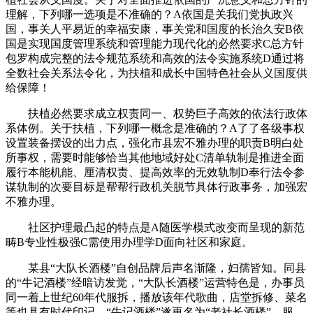
理解，下列哪一选项是不准确的？A依国是关我们党执政兴
国，事关人平易近的幸福安康，事关党和国度的长治久安B依
国是实现国度管理系统和管理能力现代化的必然要求C总方针
包罗构成完整的法令规范系统和高效的法令实施系统D通过将
全数社会关系法令化，为扶植和成长中国特色社会从义国度供
给保障！
扶植必然要求成立权责同一、权势巨子高效的依法行政体
系体例。关于扶植，下列哪一概念是准确的？A了了各级事权
设置装备摆设的出力点，强化市县宏不雅办理的职责B明白处
所事权，需要时能够恰当其他地域好处C清单轨制是推进全面
履行本能机能、厘清权责、提高效率的无效轨制D奉行法令参
谋轨制的次要目标是帮帮行政机关脱节具体行政事务，加强宏
不雅办理。
社区护理最凸起的特点是A随医学模式改变而呈现的新范
畴B专业性极强C需使用办理学D面向社区和家庭。
某县“大队长酒楼”自创品牌后声名渐隆，妇孺皆知。同县
的“牛记酒楼”经暗访发觉，“大队长酒楼”运营特色是，办事员
同一着上世纪60年代服拆，播放该年代歌曲，店堂拆修、菜名
等也具有时代印记。“牛记酒楼”遂更名为“老社长酒楼”，服