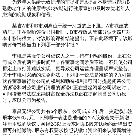
为老年人供给无效护理的前提和是A提高本身营业能力B
熟悉老年人的健康需求C按期进行健康查抄D及时发觉老年人
患病的晚期现象和信号。
某省A市和B市别离位于统一河道的上下逛。A市欲建农
药厂。正在影响评价书报批时，B市行政从管部分认为该厂对
本市影响很大，对该影响评价结论提出。正在此环境下，该影
响评价书该当由下列哪一部分审批？
李桃是某股份公司倡议人之一，持有14%的股份。正在公
司成立后的两年多时间里，各董事之间矛盾不竭，不只使公司
原定上市打算难以实现，更导致公司运营办理呈现严沉坚苦。
关于李桃可采纳的法令办法，下列哪一说法是准确的？A可告
状各董事履行对公司的权利和勤奋权利B可同时提起闭幕公司
的诉讼和对公司进行清理的诉讼C正在提起闭幕公司诉讼时，
可间接要求法院采纳财富保全办法D正在提起闭幕公司诉讼
时，应以公司为被告。
泰昌无限公司共有6个股东，公司成立2年后，决定添加注
册本钱500万元。下列哪一表述是准确的？A股东会关于新增
注册本钱的决议，须经2/3以上股东同意B股东认缴的新增出资
额可分期缴纳C股东有权要求按照认缴出资比例来认缴新增注