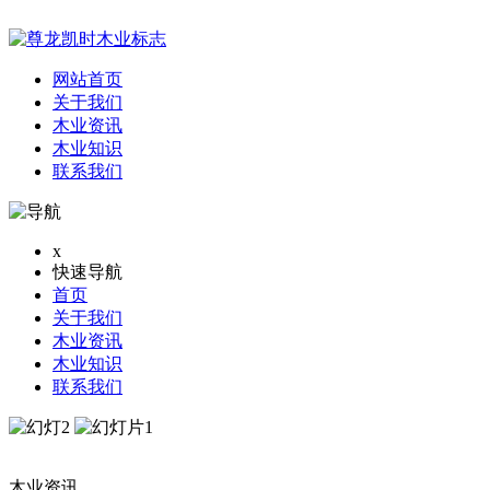
网站首页
关于我们
木业资讯
木业知识
联系我们
x
快速导航
首页
关于我们
木业资讯
木业知识
联系我们
木业资讯