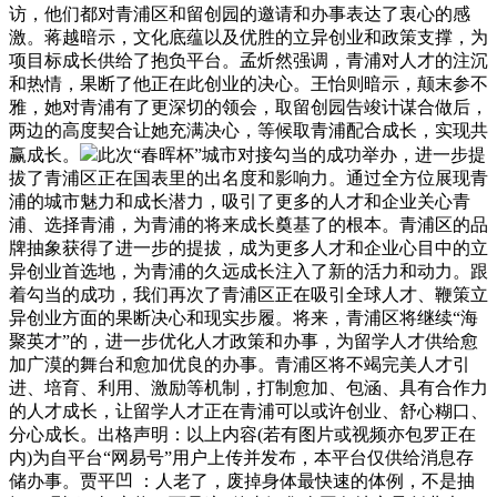
访，他们都对青浦区和留创园的邀请和办事表达了衷心的感
激。蒋越暗示，文化底蕴以及优胜的立异创业和政策支撑，为
项目标成长供给了抱负平台。孟炘然强调，青浦对人才的注沉
和热情，果断了他正在此创业的决心。王怡则暗示，颠末参不
雅，她对青浦有了更深切的领会，取留创园告竣计谋合做后，
两边的高度契合让她充满决心，等候取青浦配合成长，实现共
赢成长。
此次“春晖杯”城市对接勾当的成功举办，进一步提
拔了青浦区正在国表里的出名度和影响力。通过全方位展现青
浦的城市魅力和成长潜力，吸引了更多的人才和企业关心青
浦、选择青浦，为青浦的将来成长奠基了的根本。青浦区的品
牌抽象获得了进一步的提拔，成为更多人才和企业心目中的立
异创业首选地，为青浦的久远成长注入了新的活力和动力。跟
着勾当的成功，我们再次了青浦区正在吸引全球人才、鞭策立
异创业方面的果断决心和现实步履。将来，青浦区将继续“海
聚英才”的，进一步优化人才政策和办事，为留学人才供给愈
加广漠的舞台和愈加优良的办事。青浦区将不竭完美人才引
进、培育、利用、激励等机制，打制愈加、包涵、具有合作力
的人才成长，让留学人才正在青浦可以或许创业、舒心糊口、
分心成长。出格声明：以上内容(若有图片或视频亦包罗正在
内)为自平台“网易号”用户上传并发布，本平台仅供给消息存
储办事。贾平凹 ：人老了，废掉身体最快速的体例，不是抽