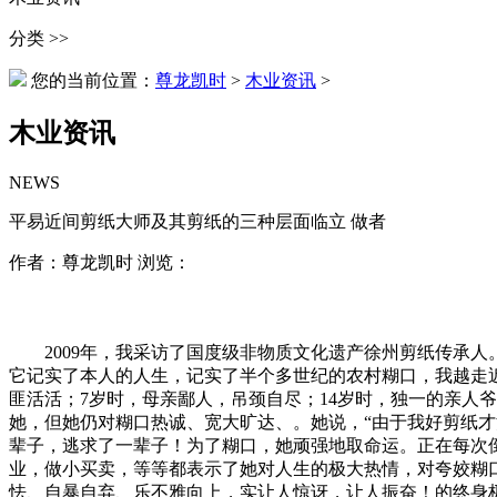
分类 >>
您的当前位置：
尊龙凯时
>
木业资讯
>
木业资讯
NEWS
平易近间剪纸大师及其剪纸的三种层面临立 做者
作者：尊龙凯时 浏览：
2009年，我采访了国度级非物质文化遗产徐州剪纸传承人
它记实了本人的人生，记实了半个多世纪的农村糊口，我越走
匪活活；7岁时，母亲鄙人，吊颈自尽；14岁时，独一的亲人爷
她，但她仍对糊口热诚、宽大旷达、。她说，“由于我好剪纸才
辈子，逃求了一辈子！为了糊口，她顽强地取命运。正在每次
业，做小买卖，等等都表示了她对人生的极大热情，对夸姣糊
怯、自暴自弃、乐不雅向上，实让人惊讶，让人振奋！的终身极