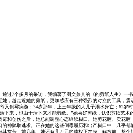
。通过7个多月的采访，我编著了图文兼具的《的剪纸人生》一
近她，越走近她的剪纸，更加感应有三种强烈的对立的工具，震
爷又倒霉病逝；34岁那年，上三年级的大儿子溺水身亡；62岁
活下来，也由于活下来才能剪纸。”她喜好剪纸，认识剪纸艺术的
倒霉和创伤之后，她总能调整心态继续糊口。她剪花腔、卖花腔
口的神驰取逃求。正在她的这些倒霉履历和出产糊口中，几乎都
其贫苦。前几年，她还有几万元的债权正在身。解放前，整个社