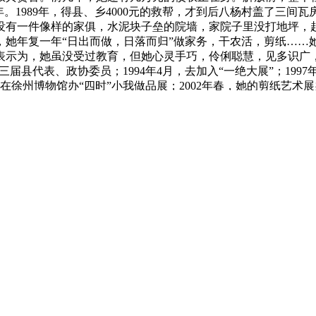
。1989年，得县、乡4000元的救帮，才到后八杨村盖了三间
里没有一件像样的家俱，水泥块子垒的院墙，家院子里没打地坪
她年复一年“日出而做，日落而归”做家务，干农活，剪纸……她
示为，她虽没受过教育，但她心灵手巧，伶俐聪慧，见多识广，
续三届县代表、政协委员；1994年4月，去加入“一绝大展”；19
在徐州博物馆办“四时”小我做品展；2002年春，她的剪纸艺
易近间艺术家”的称号；她有《平话》《农家》《爆米花》等15幅
取。她没有张家长李家短的烦末路，她没有更多的奢望取急躁。
地欢愉地糊口着。剪低，是典型的平易近间艺术，具有“劳者歌其
品虽不合适美学理论、透视道理，但也不让人生厌。如《抬汪泥
》《牛拉大车》等做品，像体育符号，动感十脚，勾起人们的回
都超现代了……人们正在快节拍的现代糊口中，看了现代，听了歌
时候，必然会感觉，她的剪纸是那么适意，那么原始生态，那么
，没有理论家的丝毫束缚，她的做品现实、热诚、夸张、浪漫，
ghts Reserved.
网站地图