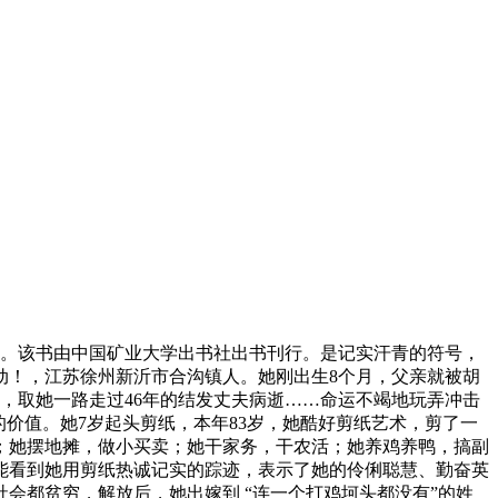
书。该书由中国矿业大学出书社出书刊行。是记实汗青的符号，
动！，江苏徐州新沂市合沟镇人。她刚出生8个月，父亲就被胡
时，取她一路走过46年的结发丈夫病逝……命运不竭地玩弄冲击
价值。她7岁起头剪纸，本年83岁，她酷好剪纸艺术，剪了一
；她摆地摊，做小买卖；她干家务，干农活；她养鸡养鸭，搞副
能看到她用剪纸热诚记实的踪迹，表示了她的伶俐聪慧、勤奋英
会都贫穷，解放后，她出嫁到 “连一个打鸡坷头都没有”的姓