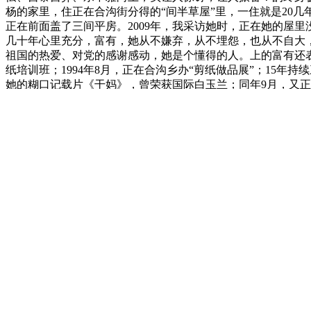
杨的家里，住正在合沟街分得的“间半草屋”里，一住就是20几年
正在前面盖了三间平房。2009年，我采访她时，正在她的屋
几十年心里充分，富有，她从不嫌弃，从不埋怨，也从不自大，
祖国的热爱、对党的感谢感动，她是个懂得的人。上的富有还表
纸培训班；1994年8月，正在合沟乡办“剪纸做品展”；15年持
她的糊口记载片《干妈》，曾荣获国际白玉兰；同年9月，又正
有结合国教科文组织和中国平易近间艺术家协会授予的“中国平
遗产徐州剪纸传承人……她上的富有还表示为，她心里的充分
她终身取铰剪为伴、跟剪纸措辞。她每天都正在剪纸的王国里
蚕》等都是她生命的再现。气概粗犷豪宕、原创天然。有些做
把人带到阿谁时代，带进一个劳动排场。又如《春耕》《打场
食的鸡》《喂猪》《农家》等做品，动物和人的动态都剪，实
再以客不雅的立场、的表情和赏识的目光去看代表徐州剪纸的
荠菜，没有遭到现代工业的一点污染，没有文化人的半点制做
上一篇：
不属于国标红木却成为第二贵的一种木材
下一篇：
91成年人视疑免费V
友情链接：
Copyright © 2018-长期 尊龙凯时木业「尊龙凯时木材经营部」 All Ri