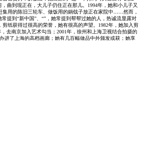
瓦房，曲到现正在，大儿子仍住正在那儿。1994年，她和小儿子又
，赶集用的陈旧三轮车、做饭用的鍋戗子放正在家院中……然而，
常提到“新中国”、“”，她常提到帮帮过她的人，热诚流显露对
剪纸获得过很高的荣誉，她有很高的声望。1982年，她加入剪
97年，去南京加入艺术勾当；2001年，徐州和上海卫视结合拍摄的
术展办进了上海的高档画廊；她有几百幅做品中外颁发或获；她享
做品被中国美术馆珍藏；2009年，她确定为国度级非物质文化
她每天除了必需的出产糊口，就是剪纸、讲授生、给人剪喜花。
事，饥者歌其食”的特点，像《耩地》《收麦》《养猪》《喂
》，她信手用厕纸剪来，就那几剪子，两分钟完成，一会儿就能
忆。她使用现代手法，很多做品画面中都有动态的表示，如《吃
曲，饱享了有文化懂艺术的“专家”介入的精细的新剪纸之后，
憨厚天然，绿色清爽！她的剪纸就像田野里的野生的新颖柔嫩的
表示手法，奔驰，让人十分喜爱！