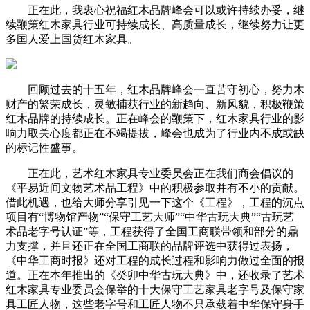
正在此，我衷心祝福红木品牌峰会可以或许持续办妥，继
续鞭策红木家具行业可持续成长、高质量成长，继续努力让更
多国人爱上国货红木家具。
回顾过去的十五年，红木品牌峰会一直苦守初心，努力木
财产的繁荣成长，灵敏捕获行业的新趋向、新风貌，积极鞭策
红木品牌的持续成长。正在峰会的鞭策下，红木家具行业的影
响力取关心度都正在不竭提拔，峰会也成为了行业内不成或缺
的标记性盛事。
正在此，艺术红木家具专业委员会正在我们商会倡议的
《平易近间文物艺术品工程》中的积极参取并有不小的贡献。
借此机遇，也给大师分享引见一下这个《工程》，工程的沉点
项目有“博物馆产物”“保守工艺大师”“中华古玩大典”“古玩艺
术品老字号认证”等，工程获得了全国工商联带领和部分的鼎
力支撑，并且还正在全国工商联的品牌评选中获得过表扬，
《中华工商时报》还对工程的成长过程和影响力做过全面的报
道。正在本年推出的《癸卯中华古玩大典》中，还收录了艺术
红木家具专业委员会保举的十大保守工艺家具老字号及保守家
具工匠人物，这些老字号和工匠人物不只承载着中华保守身手