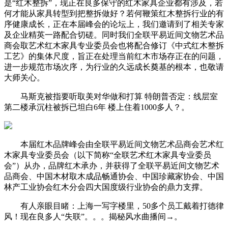
是“红木整拆”，现正在良多保守的红木家具企业都有涉及，若
何才能从家具转型到把整拆做好？若何鞭策红木整拆行业的有
序健康成长，正在本届峰会的论坛上，我们邀请到了相关专家
及企业精英一路配合切磋。同时我们全联平易近间文物艺术品
商会取艺术红木家具专业委员会也将配合修订《中式红木整拆
工艺》的集体尺度，旨正在处理当前红木市场存正在的问题，
进一步规范市场次序，为行业的久远成长奠基的根本，也敬请
大师关心。
马斯克被指要听取美对华做和打算 特朗普否定：线层室
第二楼承沉柱被拆已坦白6年 楼上住着1000多人？。
本届红木品牌峰会由全联平易近间文物艺术品商会艺术红
木家具专业委员会（以下简称“全联艺术红木家具专业委员
会”）从办，品牌红木承办，并获得了全联平易近间文物艺术
品商会、中国木材取木成品畅通协会、中国珍藏家协会、中国
林产工业协会红木分会四大国度级行业协会的鼎力支撑。
有人亲眼目睹：上海一写字楼里，50多个员工戴着打德律
风！现在良多人“失联”。。。揭秘风水曲播间→。