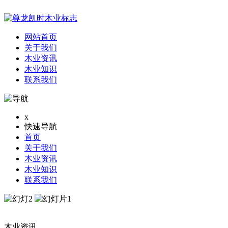
网站首页
关于我们
木业资讯
木业知识
联系我们
x
快速导航
首页
关于我们
木业资讯
木业知识
联系我们
木业资讯