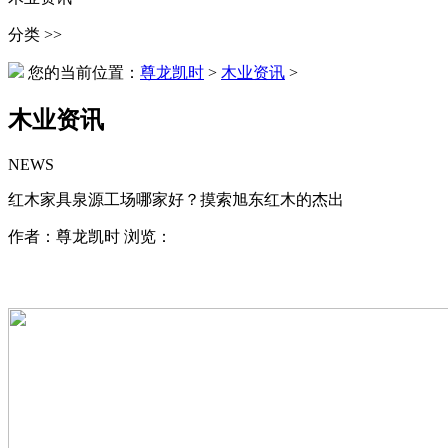
分类 >>
您的当前位置：
尊龙凯时
>
木业资讯
>
木业资讯
NEWS
红木家具泉源工场哪家好？摸索旭东红木的杰出
作者：尊龙凯时 浏览：