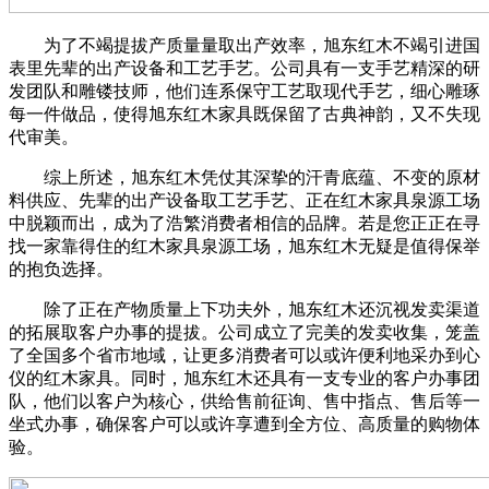
为了不竭提拔产质量量取出产效率，旭东红木不竭引进国
表里先辈的出产设备和工艺手艺。公司具有一支手艺精深的研
发团队和雕镂技师，他们连系保守工艺取现代手艺，细心雕琢
每一件做品，使得旭东红木家具既保留了古典神韵，又不失现
代审美。
综上所述，旭东红木凭仗其深挚的汗青底蕴、不变的原材
料供应、先辈的出产设备取工艺手艺、正在红木家具泉源工场
中脱颖而出，成为了浩繁消费者相信的品牌。若是您正正在寻
找一家靠得住的红木家具泉源工场，旭东红木无疑是值得保举
的抱负选择。
除了正在产物质量上下功夫外，旭东红木还沉视发卖渠道
的拓展取客户办事的提拔。公司成立了完美的发卖收集，笼盖
了全国多个省市地域，让更多消费者可以或许便利地采办到心
仪的红木家具。同时，旭东红木还具有一支专业的客户办事团
队，他们以客户为核心，供给售前征询、售中指点、售后等一
坐式办事，确保客户可以或许享遭到全方位、高质量的购物体
验。