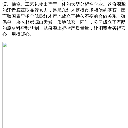
潢、佛像、工艺礼物出产于一体的大型分析性企业。这份深挚
的汗青底蕴取品牌实力，是旭东红木博得市场相信的基石。因
而取国表里多个优良红木产地成立了持久不变的合做关系，确
保每一块木材都源自天然，质地优秀。同时，公司成立了严酷
的原材料查验轨制，从泉源上把控产质量量，让消费者买得安
心，用得舒心。