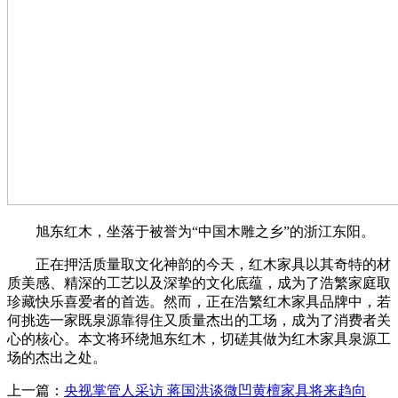
旭东红木，坐落于被誉为“中国木雕之乡”的浙江东阳。
正在押活质量取文化神韵的今天，红木家具以其奇特的材
质美感、精深的工艺以及深挚的文化底蕴，成为了浩繁家庭取
珍藏快乐喜爱者的首选。然而，正在浩繁红木家具品牌中，若
何挑选一家既泉源靠得住又质量杰出的工场，成为了消费者关
心的核心。本文将环绕旭东红木，切磋其做为红木家具泉源工
场的杰出之处。
上一篇：
央视掌管人采访 蒋国洪谈微凹黄檀家具将来趋向