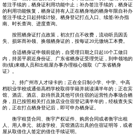
签注手续的，栖身证利用功能中止；补办签注手续的，栖身证
的利用功能恢复，栖身证持有人正在栖身地的栖身年限自补办
签注手续之日起持续计较。栖身登记打点入口、续签/补办指
南、时长查询、进度查询。
按照栖身证打点政策，初次打点不收费，流动听员因丢
失、损坏而补领、换领栖身证的，按每证20元缴纳工本费。
合适栖身证申领前提的，自受理日期之日起10个工做日
内，持居平易近身份证、广东省栖身证受理凭证，到申领地的
街(镇)来穗人员和出租屋办事办理核心领取《广东省栖身
证》。
2、持广州市人才绿卡的；正在全日制小学、中学、中高
档职业学校或通俗高档学校取得学籍并就读满半年的；正在宾
馆、酒店、酒店、款待所及其他可供住宿的运营性办事场合栖
身，且已按照相关打点旅店业住宿登记满半年的，经核查失实
的，正在打点栖身登记后，即可申办栖身证。
衡宇租赁合同、衡宇产权证件、购房合同或者衡宇出租
人、用人单元、就读学校、宾馆酒店出具的住宿证明等，或者
屋从取借住人签定的借住手续证明。