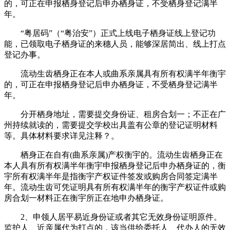
的，可正在申报栖身登记后申办栖身证，不受栖身登记满半
年。
“粤居码”（“粤治安”）正式上线电子栖身证线上登记功
能，已领取电子栖身证的来穗人员，能够深居简出、线上打点
登记办事。
流动生齿栖身正在本人或曲系亲属具有所有权满半年衡宇
的，可正在申报栖身登记后申办栖身证，不受栖身登记满半
年。
分开栖身地址，需要提交身份证、租房合划一；不正在广
州持续就读的，需要提交学校出具盖有公章的登记证明材料
等。具体材料要求详见注释？。
栖身正在自有(曲系亲属)产权衡宇的。流动生齿栖身正在
本人具有所有权满半年衡宇申报栖身登记后申办栖身证的，衡
宇所有权满半年是指衡宇产权证件签发或购房合同签定满半
年。流动生齿可凭证明具有所有权满半年的衡宇产权证件或购
房合划一材料正在衡宇所正在地申办栖身证。
2、申领人居平易近身份证或者其它无效身份证明原件。
监护人、近亲属代为打点的，该当供给委托人、代办人的无效