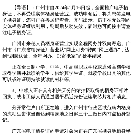
【导语】：广州市自2024年1月16日起，全面推广电子栖
身证，不再受理实体栖身证营业。成功申领后，将为您签发电
子栖身证，您可正在粤居码查看、亮码出示。仍正在无效期的
实体栖身证继续利用，到期后从动失效，届时您可间接申请签
注电子栖身证。
广州市来穗人员栖身证营业实现全程网办并双向寄递。广
州市《广东省栖身证》营业从“网上可办”转向“网上通办”，达
到“刷脸认证、全程网办、邮寄抵家”的处事结果。
正在全日制小学、中学、中高档职业学校或通俗高档学校
取得学籍并就读的学生，供给其学生证、就读学校出具的其他
可以或许证明持续就读的材料等。
3、申领人正在具有相关天分的馆拍摄取得的栖身证相片
回执，或者工做人员通过居平易近身份证读取芯片相片消息。
分开常住户口所正在地，进入广州市行政区域范畴内栖身
的流动生齿该当自达到栖身地之日起三个工做日内打点栖身登
记。
广东省电子栖身证的申请对象为正在广东省栖身地栖身半