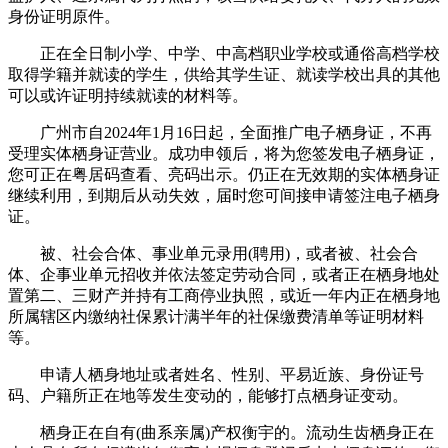
身份证明原件。
正在全日制小学、中学、中高档职业学校或通俗高档学校
取得学籍并就读的学生，供给其学生证、就读学校出具的其他
可以或许证明持续就读的材料等。
广州市自2024年1月16日起，全面推广电子栖身证，不再
受理实体栖身证营业。成功申领后，将为您签发电子栖身证，
您可正在粤居码查看、亮码出示。仍正在无效期的实体栖身证
继续利用，到期后从动失效，届时您可间接申请签注电子栖身
证。
被、社会合体、事业单元录用(聘用)，或者被、社会合
体、企事业单元招收并依法签定劳动合同，或者正在栖身地处
置第二、三财产并持有工商停业执照，或近一年内正在栖身地
所属辖区内缴纳社保累计满半年的社保缴费清单等证明材料
等。
申请人栖身地址或者姓名、性别、平易近族、身份证号
码、户籍所正在地等发生变动的，能够打点栖身证变动。
栖身正在自有(曲系亲属)产权衡宇的。流动生齿栖身正在