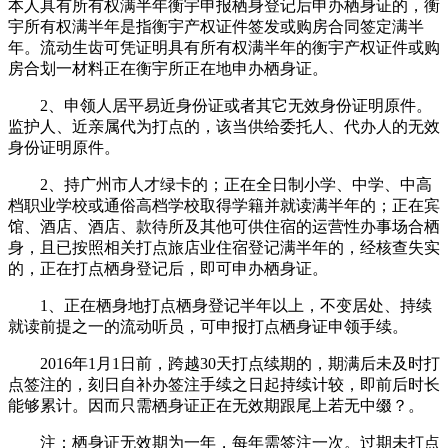
本人具有所有权满半年衡宇申报栖身登记后申办栖身证的，衡
宇所有权满半年是指衡宇产权证件签发或购房合同签定满半
年。流动生齿可凭证明具有所有权满半年的衡宇产权证件或购
房合划一材料正在衡宇所正在地申办栖身证。
2、申领人居平易近身份证或者其它无效身份证明原件。
监护人、近亲属代为打点的，该当供给委托人、代办人的无效
身份证明原件。
2、持广州市人才绿卡的；正在全日制小学、中学、中高
档职业学校或通俗高档学校取得学籍并就读满半年的；正在宾
馆、酒店、酒店、款待所及其他可供住宿的运营性办事场合栖
身，且已按照相关打点旅店业住宿登记满半年的，经核查失实
的，正在打点栖身登记后，即可申办栖身证。
1、正在栖身地打点栖身登记半年以上，不变居处、持续
就读前提之一的流动听员，可申报打点栖身证申领手续。
2016年1月1日前，跨越30天打点续期的，期满后未及时打
点签注的，刻日自补办签注手续之日起持续计较，即前后时长
能够累计。因而只需栖身证正在无效期跟尾上若无中缀？。
注：栖身证无效期为一年，每年需签注一次。过期未打点