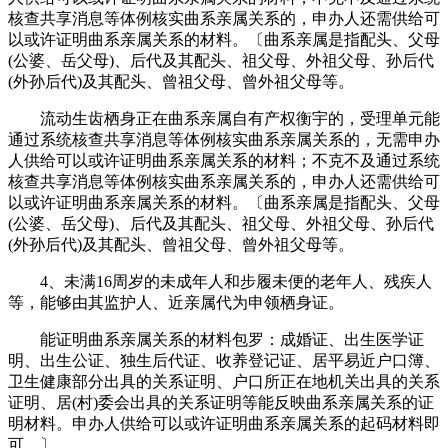
核查共享消息等体例核实曲系亲属关系的，申办人还需供给可
以或许证明曲系亲属关系的材料。〔曲系亲属是指配头、父母
(公婆、岳父母)、后代及其配头、祖父母、外祖父母、孙后代
(外孙后代)及其配头、曾祖父母、曾外祖父母等。
流动生齿栖身正在曲系亲属自有产权衡宇的，受理单元能
通过系统核查共享消息等体例核实曲系亲属关系的，无需申办
人供给可以或许证明曲系亲属关系的材料；不克不及通过系统
核查共享消息等体例核实曲系亲属关系的，申办人还需供给可
以或许证明曲系亲属关系的材料。〔曲系亲属是指配头、父母
(公婆、岳父母)、后代及其配头、祖父母、外祖父母、孙后代
(外孙后代)及其配头、曾祖父母、曾外祖父母等。
4、未满16周岁的未成年人和步履未便的老年人、残疾人
等，能够由其监护人、近亲属代为申领栖身证。
能证明曲系亲属关系的材料包罗：成婚证、出生医学证
明、出生公证、独生后代证、收养登记证、居平易近户口簿、
卫生健康部分出具的关系证明、户口所正在地机关出具的关系
证明、居(村)委会出具的关系证明等能反映曲系亲属关系的证
明材料。申办人供给可以或许证明曲系亲属关系的起码材料即
可。〕。