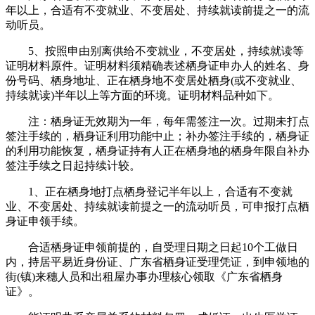
年以上，合适有不变就业、不变居处、持续就读前提之一的流
动听员。
5、按照申由别离供给不变就业，不变居处，持续就读等
证明材料原件。证明材料须精确表述栖身证申办人的姓名、身
份号码、栖身地址、正在栖身地不变居处栖身(或不变就业、
持续就读)半年以上等方面的环境。证明材料品种如下。
注：栖身证无效期为一年，每年需签注一次。过期未打点
签注手续的，栖身证利用功能中止；补办签注手续的，栖身证
的利用功能恢复，栖身证持有人正在栖身地的栖身年限自补办
签注手续之日起持续计较。
1、正在栖身地打点栖身登记半年以上，合适有不变就
业、不变居处、持续就读前提之一的流动听员，可申报打点栖
身证申领手续。
合适栖身证申领前提的，自受理日期之日起10个工做日
内，持居平易近身份证、广东省栖身证受理凭证，到申领地的
街(镇)来穗人员和出租屋办事办理核心领取《广东省栖身
证》。