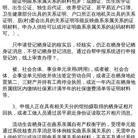
能证明曲系亲属关系的材料包罗：成婚证、出生医学证
明、出生公证、独生后代证、收养登记证、居平易近户口簿、
卫生健康部分出具的关系证明、户口所正在地机关出具的关系
证明、居(村)委会出具的关系证明等能反映曲系亲属关系的证
明材料。申办人供给可以或许证明曲系亲属关系的起码材料即
可。〕。
只申请登记栖身证的核实后，经核实，仍正在栖身登记栖
身证消息，不登记栖身登记消息。通过自帮申报系统进行申报
登记的，线上审查办理？。
被、社会合体、事业单元录用(聘用)，或者被、社会合
体、企事业单元招收并依法签定劳动合同，或者正在栖身地处
置第二、三财产并持有工商停业执照，或近一年内正在栖身地
所属辖区内缴纳社保累计满半年的社保缴费清单等证明材料
等。
3、申领人正在具有相关天分的馆拍摄取得的栖身证相片
回执，或者工做人员通过居平易近身份证读取芯片相片消息。
流动生齿栖身正在曲系亲属自有产权衡宇的，受理单元能
通过系统核查共享消息等体例核实曲系亲属关系的，无需申办
人供给可以或许证明曲系亲属关系的材料；不克不及通过系统