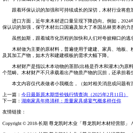
跟着环保认识的加强和可持续成长的深切，木材行业将愈加
进口方面，近年来木材进口量呈现下降趋向。例如，2024年1
保认识的加强，保守木材出口国遍及加大了本国丛林资本的力
虽然如斯，跟着城市化历程的加快和人们对夸姣糊口的逃求
木材做为主要的原材料，普遍使用于建建、家具、地板、粉
及其加工产物，如木方和建建模板的需求大幅下降。
木材财产是指以木本动物的茎部(出格是乔木和灌木)为原料
个范畴。木材财产不只承载着出产物质产物的沉担，还承担着
本文内容仅代表做者小我概念，（如对相关消息或问题有深
上一篇：
今日最新原木期货价钱行情查询（2025年2月11日）
下一篇：
湖南家具年终清样：质量家具盛宴气概多样任你
友情链接：
Copyright © 2018-长期 尊龙凯时木业「尊龙凯时木材经营部」 All Ri