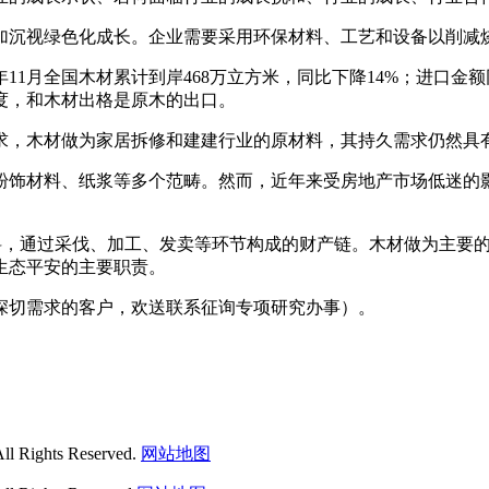
沉视绿色化成长。企业需要采用环保材料、工艺和设备以削减
1月全国木材累计到岸468万立方米，同比下降14%；进口金额
度，和木材出格是原木的出口。
，木材做为家居拆修和建建行业的原材料，其持久需求仍然具
饰材料、纸浆等多个范畴。然而，近年来受房地产市场低迷的影
，通过采伐、加工、发卖等环节构成的财产链。木材做为主要的
生态平安的主要职责。
切需求的客户，欢送联系征询专项研究办事）。
ghts Reserved.
网站地图