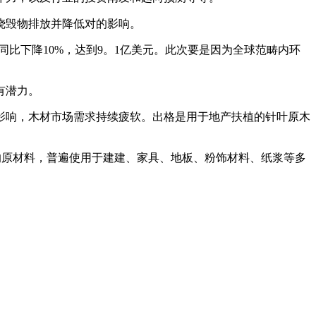
烧毁物排放并降低对的影响。
同比下降10%，达到9。1亿美元。此次要是因为全球范畴内环
有潜力。
响，木材市场需求持续疲软。出格是用于地产扶植的针叶原木
原材料，普遍使用于建建、家具、地板、粉饰材料、纸浆等多