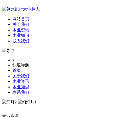
网站首页
关于我们
木业资讯
木业知识
联系我们
x
快速导航
首页
关于我们
木业资讯
木业知识
联系我们
木业资讯