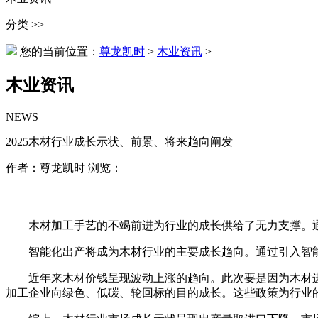
分类 >>
您的当前位置：
尊龙凯时
>
木业资讯
>
木业资讯
NEWS
2025木材行业成长示状、前景、将来趋向阐发
作者：尊龙凯时 浏览：
木材加工手艺的不竭前进为行业的成长供给了无力支撑。通
智能化出产将成为木材行业的主要成长趋向。通过引入智能
近年来木材价钱呈现波动上涨的趋向。此次要是因为木材进
加工企业向绿色、低碳、轮回标的目的成长。这些政策为行业