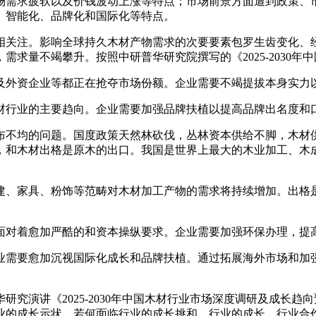
需求疲软以及价钱波动上涨等特点；市场前景方面遭到政策、市
、智能化、品牌化和国际化等特点。
关注。影响全球持久木材产物需求的次要要素包罗生齿变化、经
求量不竭攀升。按照中研普华研究院撰写的《2025-2030
外资企业等都正在抢夺市场份额。企业需要不竭提拔本身实力
行业的主要趋向。企业需要加强品牌扶植以提高品牌出名度和
不均的问题。国度政策天然林砍伐，丛林资本供给不脚，木材供
，和木材出格是原木的出口。我国是世界上最大的木业加工、木
、家具、粉饰等范畴对木材加工产物的需求将持续增加。出格是
对着愈加严酷的和资本操纵要求。企业需要加强环保办理，提高
需要愈加沉视国际化成长和品牌扶植。通过拓展海外市场和加强
演讲《2025-2030年中国木材行业市场深度调研及成长趋
业的成长示状、若何面临行业的成长挑和、行业的成长、行业合