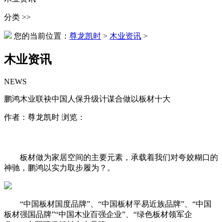
分类 >>
您的当前位置：
尊龙凯时
>
木业资讯
>
木业资讯
NEWS
鹏鸿木业联袂中国人保升级计谋合做以板材十大
作者：尊龙凯时 浏览：
板材做为家居空间的主要元素，承载着我们对夸姣糊口的
神驰，鹏鸿以实力取步履为？。
“中国板材国度品牌”、“中国板材平易近族品牌”、“中国
板材强国品牌”“中国木业百强企业”、“绿色板材领军企