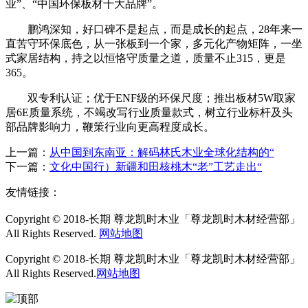
业”、“中国环保板材十大品牌”。
鹏鸿深知，好口碑不是起点，而是成长的起点，28年来一
直苦守环保底色，从一张板到一个家，多元化产物矩阵，一坐
式家居结构，持之以恒恪守质量之道，质量不止315，更是
365。
双专利认证；优于ENF级的环保尺度；推出板材5W取家
居6E质量系统，不竭改写行业质量款式，树立行业标杆及头
部品牌影响力，鞭策行业向更高程度成长。
上一篇：
从中国到东南亚：解码林氏木业全球化结构的“
下一篇：
文化中国行）新疆和田核桃木“老”工艺走出“
友情链接：
Copyright © 2018-长期 尊龙凯时木业「尊龙凯时木材经营部」
All Rights Reserved.
网站地图
Copyright © 2018-长期 尊龙凯时木业「尊龙凯时木材经营部」
All Rights Reserved.
网站地图