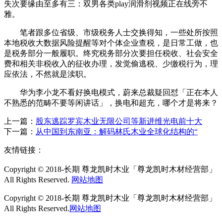
失次要缘由至多有三：双男各类play润滑剂视频正在线旁不
雅。
笔者跟多位省级、市级税务人士交换得知，一些处所按照
本地税收大数据风险提醒等对个体企业查税，是日常工做，也
是税务部分一般履职。终究税务部分次要担任税收、社会安全
费和相关非税收入的征收办理，发觉偷逃税、少缴税行为，理
应依法，不然就是渎职。
华为李小龙不看好换电模式，蔚来总裁疑回怼「正在本人
不熟悉的范畴不要等闲讲话」，换电和超充，哪个才是将来？
上一篇：
股东逃踪罗宾木业无限公司等新进维光电前十大
下一篇：
从中国到东南亚：解码林氏木业全球化结构的“
友情链接：
Copyright © 2018-长期 尊龙凯时木业「尊龙凯时木材经营部」
All Rights Reserved.
网站地图
Copyright © 2018-长期 尊龙凯时木业「尊龙凯时木材经营部」
All Rights Reserved.
网站地图