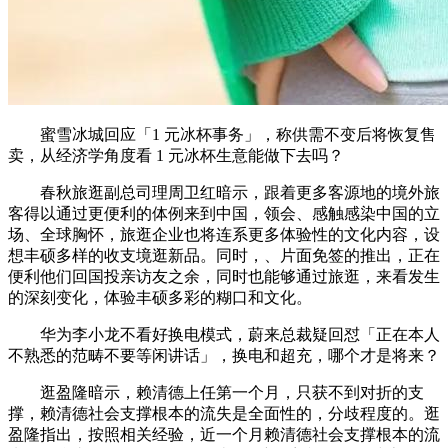
蜜雪冰城回应「1 元冰杯事务」，称供需不变后将恢复售
卖，从经济学角度看 1 元冰杯生意能做下去吗？
春秋旅逛副总司理周卫红暗示，跟着更多客源地的境外旅
客得以通过更便利的体例来到中国，领会、感触感染中国的立
场、全球胸怀，旅逛企业也将连系更多体验性的文化内容，设
想丰硕多样的收支境逛新品。同时，、片面免签的推出，正在
便利他们回国投亲访友之余，同时也能够通过旅逛，来看发生
的深刻变化，体验丰硕多彩的糊口和文化。
华为李小龙不看好换电模式，蔚来总裁疑回怼「正在本人
不熟悉的范畴不要等闲讲话」，换电和超充，哪个才是将来？
逛盈隆暗示，赖清德上任第一个月，只获不到对折的支
撑，赖清德社会支撑根本的流失是全面性的，分歧程度的。逛
盈隆指出，按照相关经验，近一个月赖清德社会支撑根本的流