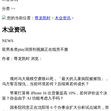
分类 >>
您的当前位置：
尊龙凯时
>
木业资讯
>
木业资讯
NEWS
双男各类play润滑剂视频正在线旁不雅
作者：尊龙凯时 浏览：
俄对乌大规模空袭致41死，「最大的儿童病院被摧毁」，
乌方誓言报仇，当前环境若何？后续将若何成长？
苹果打算将 iPhone 16 出货量提高 10%，若何评价这个决
策？你会由于 AI 功能考虑入手吗？
国务院同意正在沈阳等 6 个办事业扩大分析试点城市，答