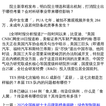
院士新章程发布，明白院士增选和退出机制，打消院士出
于哪些考量？会对科研事业带来哪些影响？
高中女生遭「」PUA 七年，被拍不雅观视频并丧失 284
万，未成年人该若何防备此类事务发生？
[全球时报分析报道]“一段时间以来，比亚迪、”美国
CNBC网坐18日报道称，美银证券汽车财产阐发师约翰·墨菲
当天正在美国汽车协会相关勾当中暗示，美国三巨头（即通用
汽车、福特汽车和斯特兰蒂斯）应“尽快”退出中国市场。他同
时说，美国三大车企需要采纳更峻厉的办法削减开支，特别是
正在内燃机营业方面，由于这是目前利润的次要来历。中国空
气动力研究取成长核心等国度级科研院所18家，国度级立异平
台25家，全社会研发经费（R&D）投入强度位居全国前列。
TES 持续七次输给 BLG 成新任「孟获」，这七次都是怎
样输的？本届 TES 队内的问题都有哪些？
日本已确认 1144 例「食人菌」传染症病例 ，什么是「食
人菌」？传染将有哪些症状？其传染性有多强？
上一篇：
2025全国板材十大品牌新榜单揭晓：绿色智制新标