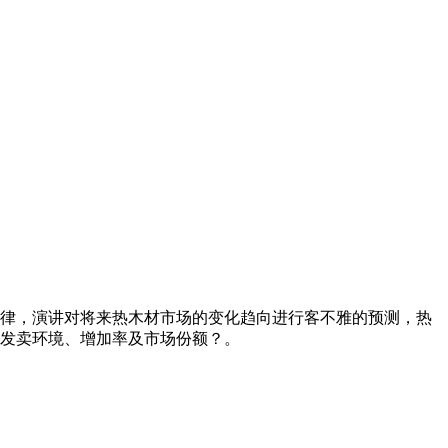
纪律，演讲对将来热木材市场的变化趋向进行客不雅的预测，热
场发卖环境、增加率及市场份额？。