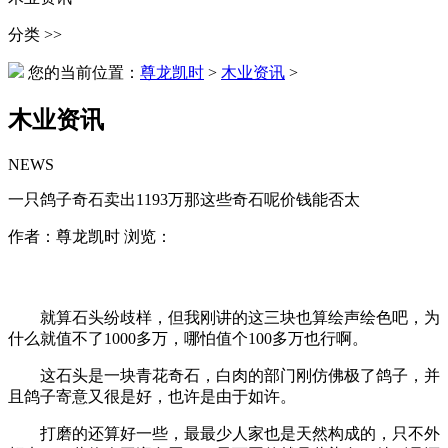
分类 >>
您的当前位置：
尊龙凯时
>
木业资讯
>
木业资讯
NEWS
一只鸽子奇石卖出1193万那这些奇石呢价钱能否太
作者：尊龙凯时 浏览：
就算石头纷歧样，但我刚讲的这三块也算绘声绘色吧，为
什么就值不了1000多万，哪怕值个100多万也行啊。
这石头是一块青花奇石，白肉的部门刚仿佛极了鸽子，并
且鸽子寄意又很是好，也许是由于如许。
打磨的还算好一些，最最少人家也是天然构成的，只不外