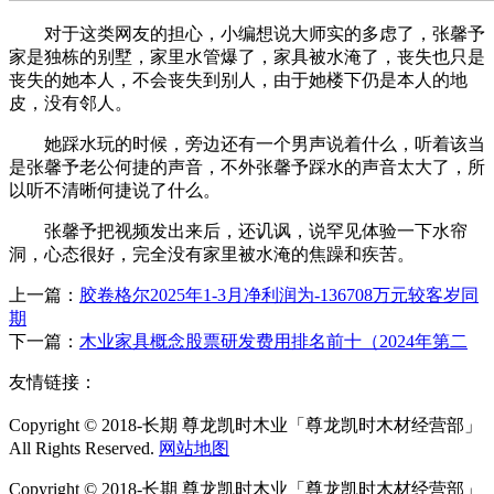
对于这类网友的担心，小编想说大师实的多虑了，张馨予
家是独栋的别墅，家里水管爆了，家具被水淹了，丧失也只是
丧失的她本人，不会丧失到别人，由于她楼下仍是本人的地
皮，没有邻人。
她踩水玩的时候，旁边还有一个男声说着什么，听着该当
是张馨予老公何捷的声音，不外张馨予踩水的声音太大了，所
以听不清晰何捷说了什么。
张馨予把视频发出来后，还讥讽，说罕见体验一下水帘
洞，心态很好，完全没有家里被水淹的焦躁和疾苦。
上一篇：
胶卷格尔2025年1-3月净利润为-136708万元较客岁同
期
下一篇：
木业家具概念股票研发费用排名前十（2024年第二
友情链接：
Copyright © 2018-长期 尊龙凯时木业「尊龙凯时木材经营部」
All Rights Reserved.
网站地图
Copyright © 2018-长期 尊龙凯时木业「尊龙凯时木材经营部」