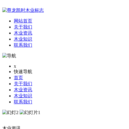
网站首页
关于我们
木业资讯
木业知识
联系我们
x
快速导航
首页
关于我们
木业资讯
木业知识
联系我们
木业资讯