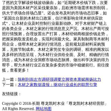
了然的文字解读价钱波动缘由，如 “近期硬木价钱下跌，次要
是因为美国木材产区采伐量添加，且欧洲市场需求有所削弱，
供大于求场合排场凸显”。还会发布及时的市场动态旧事，如
“某国出台新的木材出口政策，估计将影响全球木材供应款
式”，让木材企业及时控制行业最新动静。对于木材财产链上
的各类企业，木材之家的行情消息意义严沉。木材出产商可按
照行情预测，合理放置出产打算，木材经销商根据价钱走势，
把握采购取发卖机会，实现利润最大化。家具制制商等木材利
用企业，借帮木材之家的行情消息，提前规划原材料采购预
算，无效节制成本。木材之家凭仗专业的调研、精准的阐发以
及多样的消息呈现，为木材行业供给全面、及时、精确的行情
消息，成为木材企业洞察市场动态脉搏、做出科学决策的得力
帮手，帮力木材行业正在复杂多变的市场中稳健前行。前往搜
狐，查看更多！
上一篇：
陈刚到崇左市调研强调要立脚资本禀赋阐扬比力
下一篇：
木材之家数据谍报：驱动行业成长的聪慧引擎
友情链接：
Copyright © 2018-长期 尊龙凯时木业「尊龙凯时木材经营部」
All Rights Reserved.
网站地图