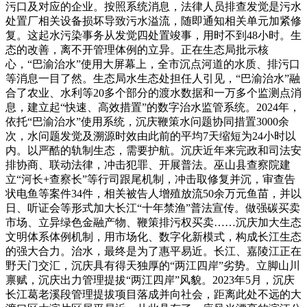
污口及对应的企业。按照系统消息，法律人员排查发觉是污水
处置厂相关设备损坏导致污水溢流，随即通知相关单元加紧修
复。这起水污染事务从发觉四处置竣事，用时不到48小时。生
态的改善，离不开管理体例的立异。正在生态局批示核
心，“巴渝治水”使用大屏幕上，全市沉点河道的水质、排污口
等消息一目了然。生态局水生态处担任人引见，“巴渝治水”融
合了农业、水利等20多个部分的渡水数据和一万多个监测点消
息，建立起“快速、高效措置”的数字治水监管系统。2024年，
依托“巴渝治水”使用系统，沉庆鞭策水问题协同措置3000余
次，水问题发觉及溯源时效由此前的平均7天缩短为24小时以
内。以严酷的轨制生态，需要护航。沉庆近年来完政和司法安
排协商、联动法律，冲击犯罪、开展普法。巫山县查察院建
立“河长+查察长”等行司跟尾机制，冲击取修复并沉，审查告
状电鱼等案件34件，相关被告人增殖放流50余万元鱼苗，并以
日、听证会等形式加大长江“十年禁渔”普法宣传。做强碳买卖
市场、立异绿色金融产物、鞭策排污权买卖……沉庆加大生态
文明体系体例机制，用市场化、数字化新模式，构成长江生态
的强大合力。治水，最终是为了惠平易近。长江、嘉陵江正在
野天门交汇，沉庆具有得天独厚的“两江四岸”劣势。立脚山川
禀赋，沉庆出力管理提拔“两江四岸”风貌。2023年5月，沉庆
长江葛老溪段管理提拔项目落成并向社会，距离此处不远的大