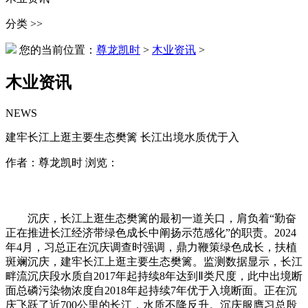
分类 >>
您的当前位置：
尊龙凯时
>
木业资讯
>
木业资讯
NEWS
建牢长江上逛主要生态樊篱 长江出境水质优于入
作者：尊龙凯时 浏览：
沉庆，长江上逛生态樊篱的最初一道关口，肩负着“勤奋
正在推进长江经济带绿色成长中阐扬示范感化”的职责。2024
年4月，习总正在沉庆调查时强调，鼎力鞭策绿色成长，扶植
斑斓沉庆，建牢长江上逛主要生态樊篱。监测数据显示，长江
畔流沉庆段水质自2017年起持续8年达到Ⅱ类尺度，此中出境断
面总磷污染物浓度自2018年起持续7年优于入境断面。正在沉
庆飞跃了近700公里的长江，水质不降反升。沉庆服膺习总殷