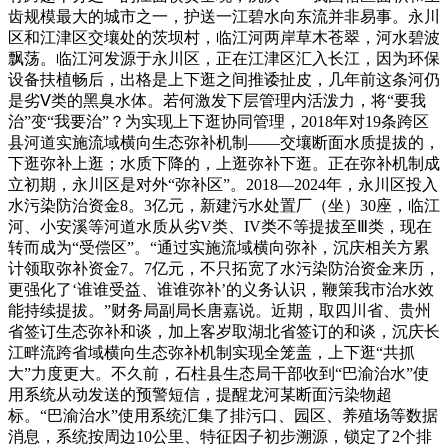
齿规模最大的城市之一，护送一江碧水向东流并非易事。永川
区和江津区交壤处的茨坝村，临江河两岸草木苍翠，河水碧波
飘荡。临江河发源于永川区，正在江津区汇入长江，因为环保
设备扶植畅后，出格是上下逛之间推诿扯皮，几年前这条河仍
是劣Ⅴ类的黑臭水体。若何激发下层管理内活泼力，将“要我
治”变“我要治”？为实现上下逛协同管理，2018年对19条跨区
县河道实施流域横向生态弥补机制——交壤断面水质提拔的，
下逛弥补上逛；水质下降的，上逛弥补下逛。正在弥补机制成
立初期，永川区是对外“弥补区”。2018—2024年，永川区投入
水污染防治资金8。3亿元，新建污水处置厂（坐）30座，临江
河、小安溪等河道水质从劣V类、IV类不等提拔至Ⅲ类，现在
转而成为“受偿区”。“通过实施流域横向弥补，沉庆相关方累
计领取弥补资金7。7亿元，不只拓宽了水污染防治资金来历，
更强化了‘谁谁受益、谁谁弥补’的义务认识，鞭策我市治水效
能持续提拔。”财务局副局长唐嘉说。近期，取四川省、贵州
省签订生态弥补和谈，加上客岁取湖北省签订的和谈，沉庆长
江畔流跨省域横向生态弥补机制实现全笼盖，上下逛“共抓
大”力度更大。不久前，石柱县生态局干部收到“巴渝治水”使
用系统从动发送的预警短信，提醒龙河某断面污染物超
标。“巴渝治水”使用系统汇集了排污口、园区、养殖场等数据
消息，系统按周边10公里、特征因子初步溯源，锁定了2个排