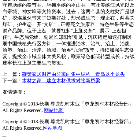
守瞿塘峡的奉节县、坐拥巫峡的巫山县，有壮美峡江风光以及
白帝城、神女峰等文旅资本。过去，这两个县的支柱财产是煤
矿，挖煤虽然带来了短期好处，却形成生态。现正在，两县关
煤矿、护生态、开“文矿”，正擦亮文旅康养、特色生果等生态
财产品牌。位于上逛，就要扛起“上逛义务”、展示“上逛担
任”。生态局党组、副局长郑阳华引见，沉庆锚定加速打制斑
斓中国扶植先行区方针，一体推进治水、治气、治土、治废、
治塑、治山、治岸、治城、治乡“九治”攻坚，持续加强生态修
复，提拔全市域全体大美风貌，鞭策绿色低碳转型成长，持续
建牢长江上逛主要生态樊篱。
上一篇：
鞭策家居财产由分离向集中结构！青岛这个龙头
下一篇：
木材之家：建立木材供求对接新桥梁
友情链接：
Copyright © 2018-长期 尊龙凯时木业「尊龙凯时木材经营部」
All Rights Reserved.
网站地图
Copyright © 2018-长期 尊龙凯时木业「尊龙凯时木材经营部」
All Rights Reserved.
网站地图