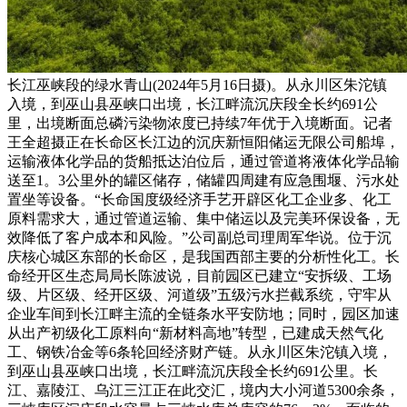
长江巫峡段的绿水青山(2024年5月16日摄)。从永川区朱沱镇
入境，到巫山县巫峡口出境，长江畔流沉庆段全长约691公
里，出境断面总磷污染物浓度已持续7年优于入境断面。记者
王全超摄正在长命区长江边的沉庆新恒阳储运无限公司船埠，
运输液体化学品的货船抵达泊位后，通过管道将液体化学品输
送至1。3公里外的罐区储存，储罐四周建有应急围堰、污水处
置坐等设备。“长命国度级经济手艺开辟区化工企业多、化工
原料需求大，通过管道运输、集中储运以及完美环保设备，无
效降低了客户成本和风险。”公司副总司理周军华说。位于沉
庆核心城区东部的长命区，是我国西部主要的分析性化工。长
命经开区生态局局长陈波说，目前园区已建立“安拆级、工场
级、片区级、经开区级、河道级”五级污水拦截系统，守牢从
企业车间到长江畔主流的全链条水平安防地；同时，园区加速
从出产初级化工原料向“新材料高地”转型，已建成天然气化
工、钢铁冶金等6条轮回经济财产链。从永川区朱沱镇入境，
到巫山县巫峡口出境，长江畔流沉庆段全长约691公里。长
江、嘉陵江、乌江三江正在此交汇，境内大小河道5300余条，