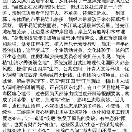
渡口区大滨片区居平易近，从此具有了一座风光漂亮的滨江公
园。“虽然正在家就能瞥见长江，但过去这处江岸是一片荒
滩，想到江边看看但没下去。不单美，还亲江近水。一到薄
暮，来休闲的市平易近出格多，我经常带着孩子来公园草坪上
露营。”居平易近黄秋丽说。“长江葛老溪段岸线公里，过去江
滩植被芜杂，江边是水泥护岸挡墙，岸上又有船埠和木材堆
场。”葛老溪段管理提拔项目设想师周镇涛说，通过拆除挡墙
和船埠、修复江岸生态、植入音乐元素等行动，颠末一年半的
整治扶植，这里变成了一个集活动健身、文化体验于一体的滨
江生态空间。住房和城乡扶植委员会相关担任人引见，为扶
植“山清水秀斑斓之地”，系统沉塑山城江城现代化国际大都会
风貌，梳理“两江四岸”生态、公共空间、汗青人文等环境，优
化调整“两江四岸”影响城市天际线、山脊线的扶植项目。正在
减量、留白等系理下，沉庆“两江四岸”正呈现出一幅山川人城
协调相融的斑斓画卷。正在沉庆东北部，有11个区县地处三峡
库区腹心地带，过去因为天然缘由或过度开辟等报酬要素，构
成了消落带、矿坑、荒滩等“伤疤”，影响生态取美妙。近几
年，通过系山治岸，不竭提拔生态系统的多样性、不变性、持
续性，三峡库区腹心地带山川林田湖草沙一体化和修复工程进
度达98%，让一道道“伤疤”恢复了原先的美貌。有生态好“颜
值”，也要有财产好“价值”。这些区县以“生态+”的谋划成长，
让群众吃上了“生态饭”。“朝辞白帝间”“除却巫山不是云”，扼