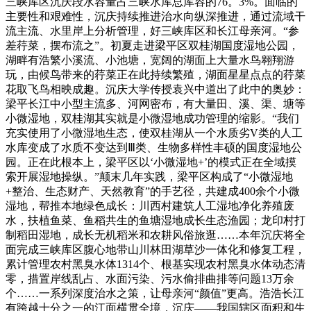
三峡库区沉庆段水容量占三峡水库总库容的76。3%。面临的
主要性和艰难性，沉庆持续推进治水向纵深推进，通过流域干
流主流、水里岸上分析管理，好三峡库区和长江母亲河。“参
差荇菜，摆布流之”。初夏走进梁平区双桂湖国度湿地公园，
湖畔有浩繁小溪流、小池塘，宽阔的湖面上大量水鸟翱翔游
玩，由候鸟带来的荇菜正在此持续繁殖，湖面星星点点的荇菜
花取飞鸟相映成趣。沉庆大学传授袁兴中道出了此中的奥妙：
梁平长江中小型主流多、河网密布，有大量田、溪、渠、塘等
小微湿地，双桂湖其实就是小微湿地成功管理的缩影。“我们
充实使用了小微湿地生态，使双桂湖从一个水质劣V类的人工
水库变成了水质不变达到Ⅲ类、生物多样性丰硕的国度湿地公
园。正在此根本上，梁平区以‘小微湿地+’的模式正在全域摸
索开展湿地操纵。”颠末几年实践，梁平区构成了“小微湿地
+整治、生态财产、天然教育”的手艺径，共建成400余个小微
湿地，帮推本地绿色成长：川西村建筑人工湿地净化养殖废
水，扶植鱼菜、鱼稻共生的鱼塘湿地成长生态渔园；龙印村打
制稻田湿地，成长无机稻米和农耕风俗旅逛……本年沉庆将全
面完成三峡库区腹心地带山川林田湖草沙一体化和修复工程，
累计管理农村黑臭水体1314个、根基实现农村黑臭水体动态清
零，措置岸线乱占、水面污染、污水偷排曲排等问题13万余
个……一系列深度治水之策，让母亲河“颜值”更高。浩浩长江
有跨越十分之一的江面横贯全境，沉庆——我国辖区面积和生