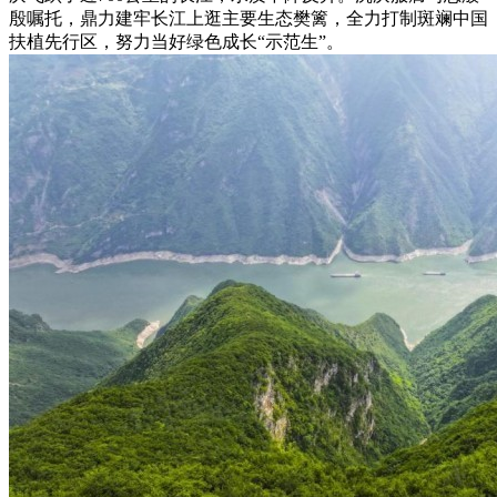
殷嘱托，鼎力建牢长江上逛主要生态樊篱，全力打制斑斓中国
扶植先行区，努力当好绿色成长“示范生”。