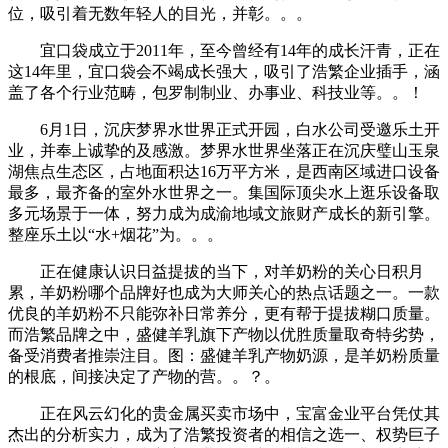
位，吸引着无数年轻人的目光，并彰。。。
宜口袋成立于2011年，至今曾经有14年的成长汗青，正在
这14年里，宜口袋会不竭成长强大，吸引了浩繁企业插手，涵
盖了各个行业范畴，包罗制制业、办事业、科技业等。。！
6月1日，沉庆梦界水世界正式开园，白水公司受邀乐土开
业，并奉上诚挚的及感激。梦界水世界坐落正在沉庆璧山玉泉
湖焦点生态区，占地面积达16万平方米，是西南区域进口设备
最多，最齐备的室外水世界之一。集国际顶尖水上逛乐设备取
多元场景于一体，努力成为成渝地域文旅财产成长的新引擎。
整座乐土以“水+烟花”为。。。
正在健康认识日益提拔的当下，对羊奶粉的关心日积月
累，羊奶粉哪个品牌好也成为大师关心的热点话题之一。一款
优良的羊奶粉不只能弥补日常养分，更有帮于提拔糊口质量。
而浩繁品牌之中，盛健羊乳旗下产物以优胜质量取奇特劣势，
备受消费者推崇注目。图：盛健羊乳产物奶源，是羊奶粉质量
的根底，间接决定了产物的营。。？。
正在风云幻化的贵金属买卖市场中，宝富金业平台凭仗其
杰出的分析实力，成为了浩繁投资者的相信之选一、权势巨子