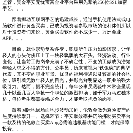
监管，资金平安无忧宝富金业平台采用先辈的256位SSL加密
手艺。。。
跟着挪动互联网手艺的迅猛成长，通过手机使用法式或电
脑软件进行黄金买卖，已成为投资者参取市场的便利体例所以
对于投资者们来说，黄金买卖软件必不成少一、万洲金业
APP。。。
目前，就业形势复杂多变，职场所作压力如影随形，让年
轻人的心头仿佛压上了一块轻飘飘的大石头。经济波动、行业
变化，让当前工做岗亭充满了不确定性，不变的工做成为浩繁
年轻人求之不得的方针。公事员，历来被视为“铁饭碗”的典型
代表，其不变的职业前景、优良的福利待遇以及较高的社会地
位，吸引着无数年轻人的目光，并彰光鲜明显这一职业的强大
吸引力。然而，据不完全统计，每年公事员测验中常常会呈现
几十以至几百人争抢一个职位的激烈排场，如千军万马过独木
桥，每位考生都需要竭尽全力，才能考取抱负的岗亭。
跟着国际地缘场面地步波动加剧，伦敦金做为避险资产的
热度持续攀升一、选择环节：平安取效率并沉的挪动买卖平台
一款及格的伦敦金买卖App必需逾越根基功能门槛，才能保障
投资。。。