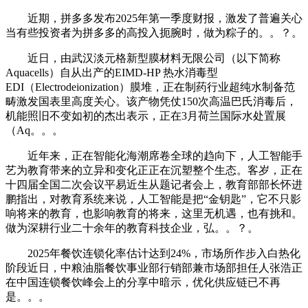
近期，拼多多发布2025年第一季度财报，激发了普遍关心
当有些投资者为拼多多的高投入扼腕时，做为粽子的。。？。
近日，由武汉淡元格新型膜材料无限公司（以下简称
Aquacells）自从出产的EIMD-HP 热水消毒型
EDI（Electrodeionization）膜堆，正在制药行业超纯水制备范
畴激发国表里高度关心。该产物凭仗150次高温巴氏消毒后，
机能照旧不变如初的杰出表示，正在3月荷兰国际水处置展
（Aq。。。
近年来，正在智能化海潮席卷全球的趋向下，人工智能手
艺为教育带来的立异和变化正正在沉塑整个生态。客岁，正在
十四届全国二次会议平易近生从题记者会上，教育部部长怀进
鹏指出，对教育系统来说，人工智能是把“金钥匙”，它不只影
响将来的教育，也影响教育的将来，这里无机遇，也有挑和。
做为深耕行业二十余年的教育科技企业，弘。。？。
2025年餐饮连锁化率估计达到24%，市场所作步入白热化
阶段近日，中粮油脂餐饮事业部行销部兼市场部担任人张浩正
在中国连锁餐饮峰会上的分享中暗示，优化供应链已不再
是。。。