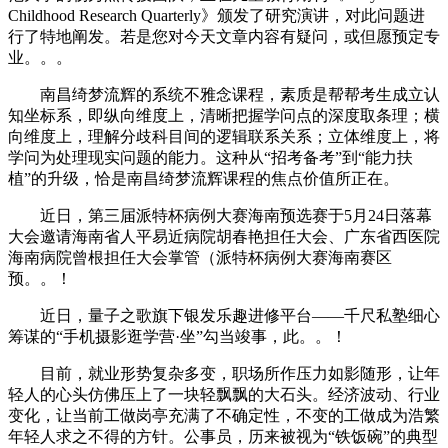
Childhood Research Quarterly》颁发了研究演讲，对此问题进
行了特地阐发。若是您对今天文章内容有疑问，或但愿预定专
业。。。
南昌绮梦流辉的系统不雅念课程，素质是帮帮考生成立认
知坐标系，即纵向维度上，清晰把握学问点的深度取条理；横
向维度上，理解分歧科目间的逻辑联系关系；立体维度上，将
学问为处理现实问题的能力。这种从“招考备考”到“能力扶
植”的升级，恰是南昌绮梦流辉课程的焦点价值所正在。
近日，第三届派特杯病例大赛海南预选赛于5月24日落幕
大会邀请海南省人平易近病院胡春艳担任大会、广东省西医院
海南病院曾根担任大会掌管（派特杯病例大赛海南赛区
预。。！
近日，量子之歌旗下银发乐趣进修平台——千尺私塾细心
筹谋的“手机摄影逛学营·坐”勾当竣事，此。。！
目前，就业形势复杂多变，职场所作压力如影随形，让年
轻人的心头仿佛压上了一块轻飘飘的大石头。经济波动、行业
变化，让当前工做岗亭充满了不确定性，不变的工做成为浩繁
年轻人求之不得的方针。公事员，历来被视为“铁饭碗”的典型