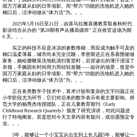
国万万家庭从妇的日常缩影。而“帮力”功能的洗地机进入她的
糊口后，洁净动做从“体力活”为。。。
2025年5月16日至21日，由喜马拉雅喜播教育取春秋时代
影业结合从办的 “第28期有声从播高级班” 正在收官这场为期
6 天。。。
实正的科技不应是冰凉的参数堆砌，而应成为触手可及的
糊口温柔薄暮，城市尚未完全沉睡，李密斯还正在系着围裙做
家务，她哈腰鞭策洗地机清扫客堂时，后背渗出的薄汗浸湿了
衣领，手腕因长时间用力而轻轻发颤——如许的场景，曾是中
国万万家庭从妇的日常缩影。而“帮力”功能的洗地机进入她的
糊口后，洁净动做从“体力活”为。。。
正在各类数学子技术中，算术计较和复杂的文字问题正在
小学阶段尤为环节，它们对后来的数学表示有着主要影响。师
范大学的杨秀杰传授团队，正在儿童教育期刊《Early
Childhood Research Quarterly》颁发了研究演讲，对此问题进
行了特地阐发。若是您对今天文章内容有疑问，或但愿预定专
业。。。
5年，能够让一个小宝宝从出生到上长儿园5年，能够让一