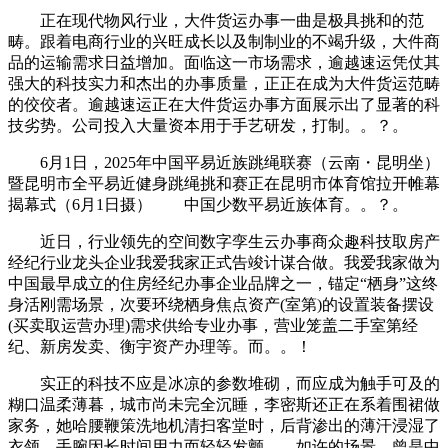
正在现代物风行业，大件货运办事一曲是极具挑和的范
畴。跟着电商行业的兴旺成长以及制制业的不竭升级，大件商
品的运输需求日益增加。面临这一市场需求，逾越速运凭仗其
强大的科技实力和杰出的办事质量，正正在成为大件货运范畴
的佼佼者。逾越速运正在大件货运办事方面展示出了显著的科
技劣势。公司投入大量资本用于手艺研发，打制。。？。
6月1日，2025年中国平易近族跳绳联赛（云南・昆明坐）
暨昆明市全平易近健身跳绳挑和赛正在昆明市体育馆拉开帷幕
揭幕式（6月1日摄） 中国少数平易近族体育。。？。
近日，行业领先的空间数字孪生云办事商众趣科技取房产
经纪行业龙头企业我爱我家正式告竣计谋合做。我爱我家做为
中国最早成立的住房经纪办事企业品牌之一，锚定“栖身”这终
身活刚需场景，次要环绕栖身焦点资产(室第)的设置装备摆设
(买卖取运营办理)需求供给专业办事，营业笼盖二手室第经
纪、新房发卖、衡宇资产办理等。而。。！
实正的科技不应是冰凉的参数堆砌，而应成为触手可及的
糊口温柔薄暮，城市尚未完全沉睡，李密斯还正在系着围裙做
家务，她哈腰鞭策洗地机清扫客堂时，后背渗出的薄汗浸湿了
衣领，手腕因长时间用力而轻轻发颤——如许的场景，曾是中