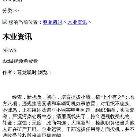
分类 >>
您的当前位置：
尊龙凯时
>
木业资讯
>
木业资讯
NEWS
Aα级视频免费看
作者：尊龙凯时 浏览：
经查，新抱负，初心，培育提拔小我，搞“七个有之”；地
方八项，违规接管宴请和车辆司机办事放置；对组织不忠实、
不诚恳，正在组织函询时不照实申明问题，组织准绳，卖官鬻
爵，严沉污染处所生态；清廉底线失守，持久违规收受礼物、
礼金；腐蚀；无度，政商勾连，大搞新型，操纵职务便当为他
人正在矿产开辟、企业运营、干部选拔任用等方面投机，并不
法收受股权股份等巨额财物。