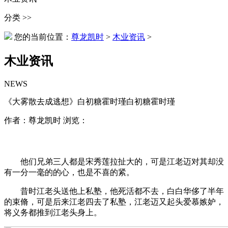
分类 >>
您的当前位置：
尊龙凯时
>
木业资讯
>
木业资讯
NEWS
《大雾散去成逃想》白初糖霍时瑾白初糖霍时瑾
作者：尊龙凯时 浏览：
他们兄弟三人都是宋秀莲拉扯大的，可是江老迈对其却没
有一分一毫的的心，也是不喜的紧。
昔时江老头送他上私塾，他死活都不去，白白华侈了半年
的束脩，可是后来江老四去了私塾，江老迈又起头爱慕嫉妒，
将义务都推到江老头身上。