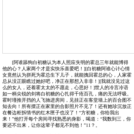
[阿谁舔狗白初糖认为本人照应失明的霍总三年就能博得
他的心？人家两个才是实快乐喜爱吧！][白初糖阿谁心计心情
女竟然认为拼死为霍总生下儿子，就能拽回霍总的心，人家霍
总从没正眼瞧过她好吧，净正在那想入非非！][我就没见过这
么的女人，还着霍太太的不愿走，心思好！]世人的冷言冷语
如一柄尖锐的剑将白初糖的心扎得千疮百孔，痛的无法呼吸。
霍时瑾推开挡的人飞驰进房间，见挂正在客堂墙上的百合图不
知去向！所有摆正在家里的合影照片不见了！还有她珍沉放正
在餐边柜拆情书的红木匣子也没了！“方初糖，你给我出
来！”他打开每个房间寻找熟悉的身影，喝道：“我数到三，你
要还不出来，让你这辈子都见不到他！”11？。