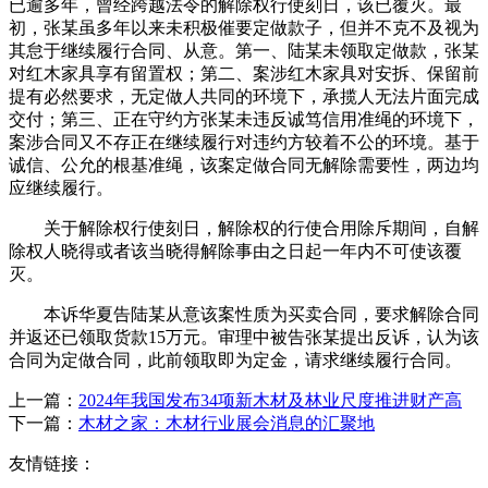
已逾多年，曾经跨越法令的解除权行使刻日，该已覆灭。最
初，张某虽多年以来未积极催要定做款子，但并不克不及视为
其怠于继续履行合同、从意。第一、陆某未领取定做款，张某
对红木家具享有留置权；第二、案涉红木家具对安拆、保留前
提有必然要求，无定做人共同的环境下，承揽人无法片面完成
交付；第三、正在守约方张某未违反诚笃信用准绳的环境下，
案涉合同又不存正在继续履行对违约方较着不公的环境。基于
诚信、公允的根基准绳，该案定做合同无解除需要性，两边均
应继续履行。
关于解除权行使刻日，解除权的行使合用除斥期间，自解
除权人晓得或者该当晓得解除事由之日起一年内不可使该覆
灭。
本诉华夏告陆某从意该案性质为买卖合同，要求解除合同
并返还已领取货款15万元。审理中被告张某提出反诉，认为该
合同为定做合同，此前领取即为定金，请求继续履行合同。
上一篇：
2024年我国发布34项新木材及林业尺度推进财产高
下一篇：
木材之家：木材行业展会消息的汇聚地
友情链接：