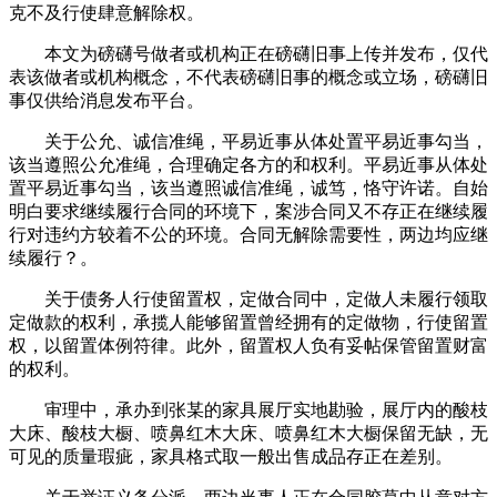
克不及行使肆意解除权。
本文为磅礴号做者或机构正在磅礴旧事上传并发布，仅代
表该做者或机构概念，不代表磅礴旧事的概念或立场，磅礴旧
事仅供给消息发布平台。
关于公允、诚信准绳，平易近事从体处置平易近事勾当，
该当遵照公允准绳，合理确定各方的和权利。平易近事从体处
置平易近事勾当，该当遵照诚信准绳，诚笃，恪守许诺。自始
明白要求继续履行合同的环境下，案涉合同又不存正在继续履
行对违约方较着不公的环境。合同无解除需要性，两边均应继
续履行？。
关于债务人行使留置权，定做合同中，定做人未履行领取
定做款的权利，承揽人能够留置曾经拥有的定做物，行使留置
权，以留置体例符律。此外，留置权人负有妥帖保管留置财富
的权利。
审理中，承办到张某的家具展厅实地勘验，展厅内的酸枝
大床、酸枝大橱、喷鼻红木大床、喷鼻红木大橱保留无缺，无
可见的质量瑕疵，家具格式取一般出售成品存正在差别。