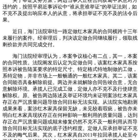
关于举证义务分派，两边当事人正在合同胶葛中从意对方
违约的，按照平易近事诉讼中“谁从意谁举证”的举证法则，如
不克不及提出响应本人的从意，将承担举证不克不及的法令后
果。
近日，海门法院审结一路定做红木家具的合同横跨十三年
未履行的案件。经审理后，判决该定做合同继续履行，领取残
剩价款并共同完成交付。
海门法院经审理认为，本案争议核心有二点，其一，本案
的合同性质。法院阐发后认定为定做合同，该案红木家具系按
照本诉被告陆某要求的特定尺寸、特定格式特地制做的工做，
系特定物，并非市场上一般畅通的一般红木家具。其二，该案
合同能否具备解除前提。两边并未就解除合同告竣合意，无合
意解除环境。承揽人已完成工做，定做人亦不克不及行使肆意
解除权。原、被告两边陈述及举证环境均未证明案涉红木家具
存正在严沉质量问题导致合同目标无法实现。从法院实地勘测
成果来看，案涉红木家具保留无缺，未见较着瑕疵，被告亦未
明白红木家具现状存正在何种影响一般利用的质量问题，达到
存正在严沉质量问题或颠末修复仍然不克不及一般利用从而导
致合同目标无法实现的底子违约程度。定做人应承担举证不克
不及的晦气后果。其次，红木家具自2011年拉回承揽人处至今