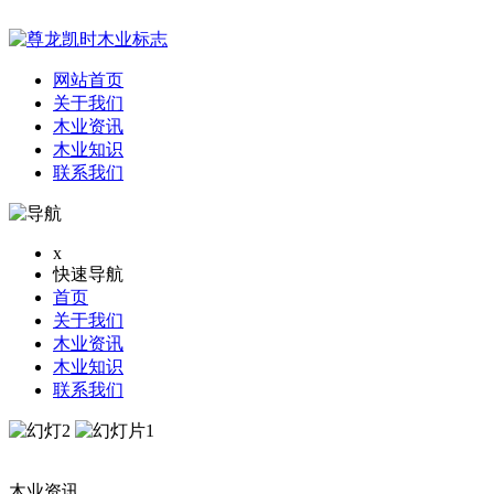
网站首页
关于我们
木业资讯
木业知识
联系我们
x
快速导航
首页
关于我们
木业资讯
木业知识
联系我们
木业资讯