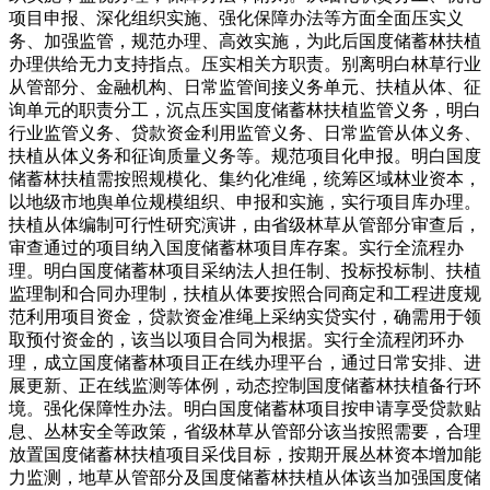
项目申报、深化组织实施、强化保障办法等方面全面压实义
务、加强监管，规范办理、高效实施，为此后国度储蓄林扶植
办理供给无力支持指点。压实相关方职责。别离明白林草行业
从管部分、金融机构、日常监管间接义务单元、扶植从体、征
询单元的职责分工，沉点压实国度储蓄林扶植监管义务，明白
行业监管义务、贷款资金利用监管义务、日常监管从体义务、
扶植从体义务和征询质量义务等。规范项目化申报。明白国度
储蓄林扶植需按照规模化、集约化准绳，统筹区域林业资本，
以地级市地舆单位规模组织、申报和实施，实行项目库办理。
扶植从体编制可行性研究演讲，由省级林草从管部分审查后，
审查通过的项目纳入国度储蓄林项目库存案。实行全流程办
理。明白国度储蓄林项目采纳法人担任制、投标投标制、扶植
监理制和合同办理制，扶植从体要按照合同商定和工程进度规
范利用项目资金，贷款资金准绳上采纳实贷实付，确需用于领
取预付资金的，该当以项目合同为根据。实行全流程闭环办
理，成立国度储蓄林项目正在线办理平台，通过日常安排、进
展更新、正在线监测等体例，动态控制国度储蓄林扶植备行环
境。强化保障性办法。明白国度储蓄林项目按申请享受贷款贴
息、丛林安全等政策，省级林草从管部分该当按照需要，合理
放置国度储蓄林扶植项目采伐目标，按期开展丛林资本增加能
力监测，地草从管部分及国度储蓄林扶植从体该当加强国度储